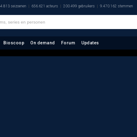
4.813 seizoenen
656.621 acteurs
200.499 gebruikers
9.470.162 stemmen
Bioscoop
On demand
Forum
Updates