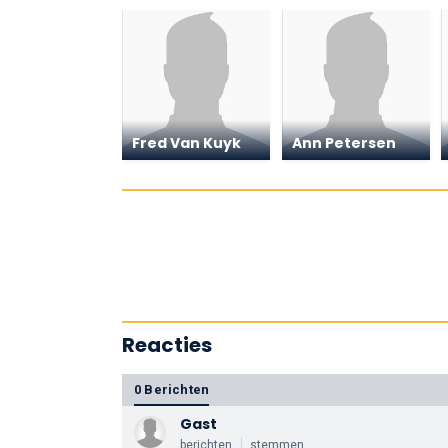
Fred Van Kuyk
Ann Petersen
Reacties
0 Berichten
Gast
berichten
stemmen