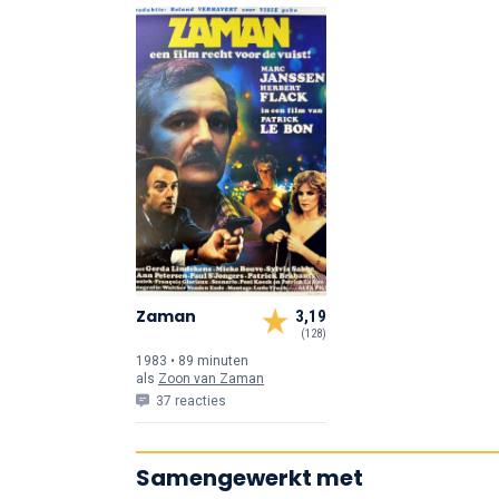
Zaman
3,19
(128)
1983 • 89 min
uten
als
Zoon van Zaman
37 reacties
Samengewerkt met