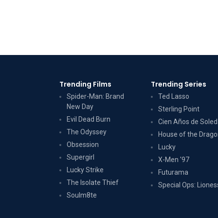
Trending Films
Trending Series
Spider-Man: Brand
Ted Lasso
New Day
Sterling Point
Evil Dead Burn
Cien Años de Sole
The Odyssey
House of the Drag
Obsession
Lucky
Supergirl
X-Men '97
Lucky Strike
Futurama
The Isolate Thief
Special Ops: Liones
Soulm8te