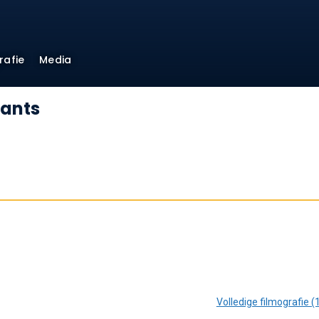
rafie
Media
bants
Volledige filmografie (