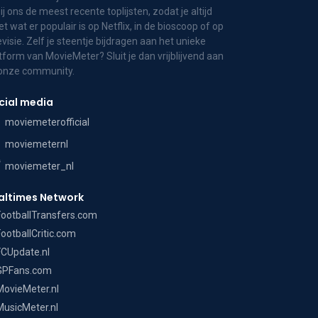
bij ons de meest recente toplijsten, zodat je altijd
t wat er populair is op Netflix, in de bioscoop of op
evisie. Zelf je steentje bijdragen aan het unieke
tform van MovieMeter? Sluit je dan vrijblijvend aan
 onze community.
cial media
moviemeterofficial
moviemeternl
moviemeter_nl
altimes Network
FootballTransfers.com
FootballCritic.com
FCUpdate.nl
GPFans.com
MovieMeter.nl
MusicMeter.nl