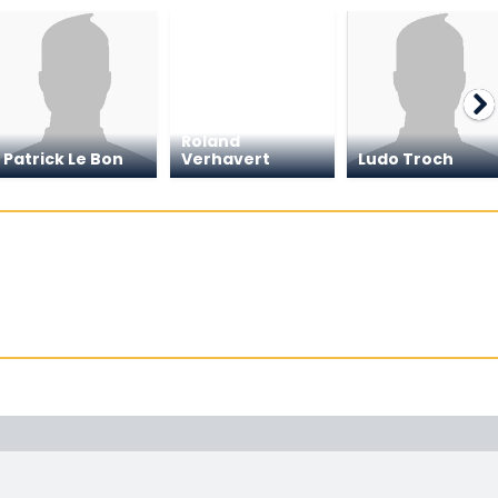
Roland
Patrick Le Bon
Verhavert
Ludo Troch