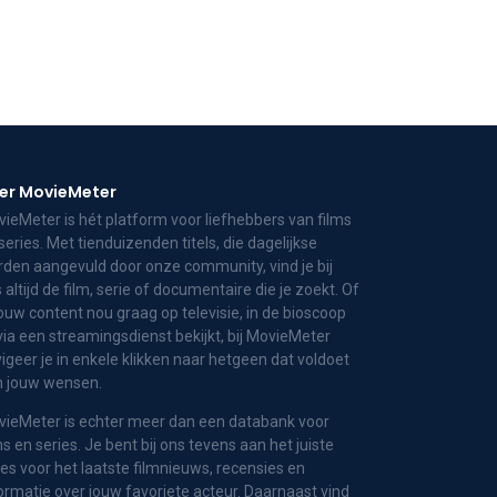
er MovieMeter
ieMeter is hét platform voor liefhebbers van films
series. Met tienduizenden titels, die dagelijkse
den aangevuld door onze community, vind je bij
 altijd de film, serie of documentaire die je zoekt. Of
jouw content nou graag op televisie, in de bioscoop
via een streamingsdienst bekijkt, bij MovieMeter
igeer je in enkele klikken naar hetgeen dat voldoet
n jouw wensen.
ieMeter is echter meer dan een databank voor
ms en series. Je bent bij ons tevens aan het juiste
es voor het laatste filmnieuws, recensies en
ormatie over jouw favoriete acteur. Daarnaast vind