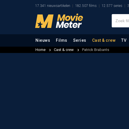
17.341 nieuwsartikelen
182.507 films
12.577 series
3
Nieuws
Films
Series
Cast & crew
TV
Home
Cast & crew
Patrick Brabants