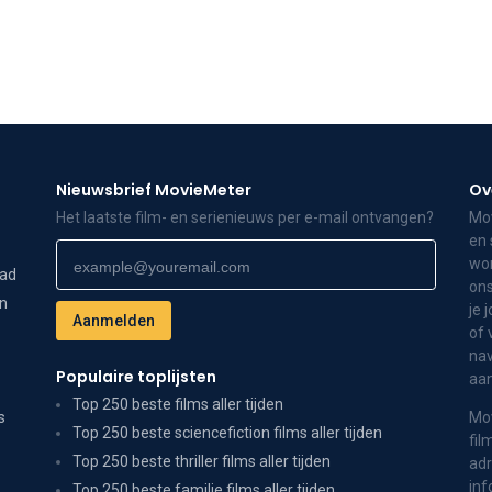
Nieuwsbrief MovieMeter
Ov
Het laatste film- en serienieuws per e-mail ontvangen?
Mov
en 
wor
dad
ons
on
je 
of 
nav
Populaire toplijsten
aa
Top 250 beste films aller tijden
s
Mov
Top 250 beste sciencefiction films aller tijden
fil
Top 250 beste thriller films aller tijden
adr
inf
Top 250 beste familie films aller tijden