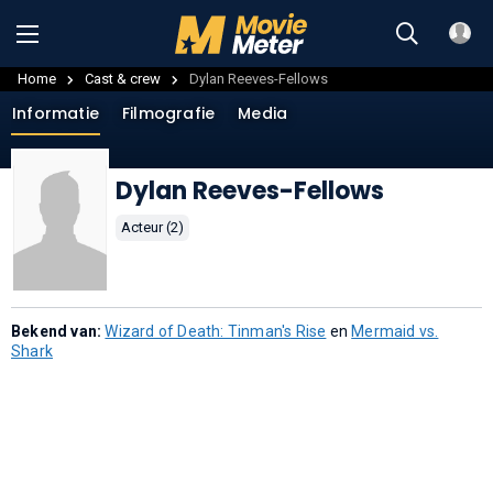
Home
Cast & crew
Dylan Reeves-Fellows
Informatie
Filmografie
Media
Dylan Reeves-Fellows
Acteur (2)
Bekend van:
Wizard of Death: Tinman's Rise
en
Mermaid vs.
Shark