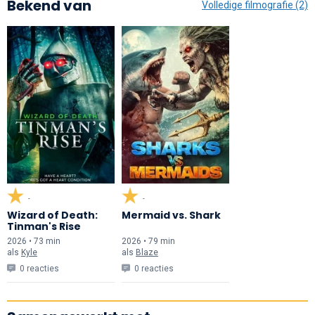
Bekend van
Volledige filmografie (2)
-
-
Wizard of Death:
Mermaid vs. Shark
Tinman's Rise
2026 • 73 min
2026 • 79 min
als
Kyle
als
Blaze
0 reacties
0 reacties