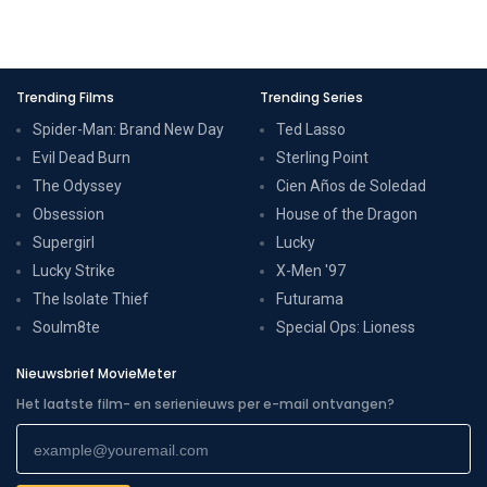
Trending Films
Trending Series
Spider-Man: Brand New Day
Ted Lasso
Evil Dead Burn
Sterling Point
The Odyssey
Cien Años de Soledad
Obsession
House of the Dragon
Supergirl
Lucky
Lucky Strike
X-Men '97
The Isolate Thief
Futurama
Soulm8te
Special Ops: Lioness
Nieuwsbrief MovieMeter
Het laatste film- en serienieuws per e-mail ontvangen?