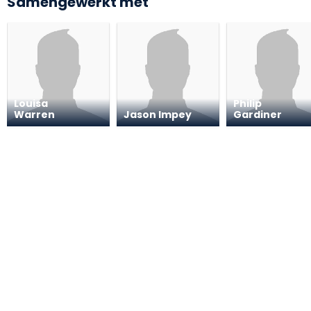
Samengewerkt met
Louisa
Philip
Warren
Jason Impey
Gardiner