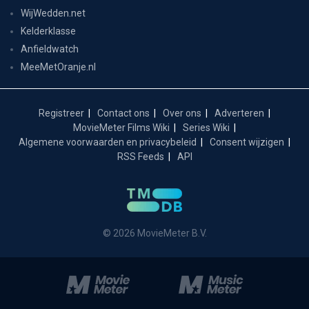
WijWedden.net
Kelderklasse
Anfieldwatch
MeeMetOranje.nl
Registreer
Contact ons
Over ons
Adverteren
MovieMeter Films Wiki
Series Wiki
Algemene voorwaarden en privacybeleid
Consent wijzigen
RSS Feeds
API
© 2026 MovieMeter B.V.