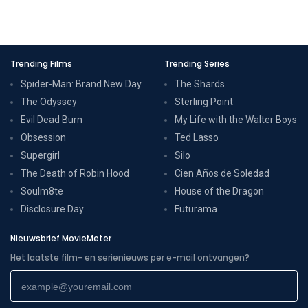
Trending Films
Trending Series
Spider-Man: Brand New Day
The Shards
The Odyssey
Sterling Point
Evil Dead Burn
My Life with the Walter Boys
Obsession
Ted Lasso
Supergirl
Silo
The Death of Robin Hood
Cien Años de Soledad
Soulm8te
House of the Dragon
Disclosure Day
Futurama
Nieuwsbrief MovieMeter
Het laatste film- en serienieuws per e-mail ontvangen?