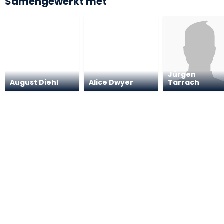
Samengewerkt met
Jürgen
August Diehl
Alice Dwyer
Tarrach