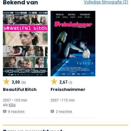
Bekend van
Volledige filmografie (2)
3,00
2,67
(36)
(3)
Beautiful Bitch
Freischwimmer
2007 • 103 min
2007 • 115 min
als
Killa
8 reacties
2 reacties