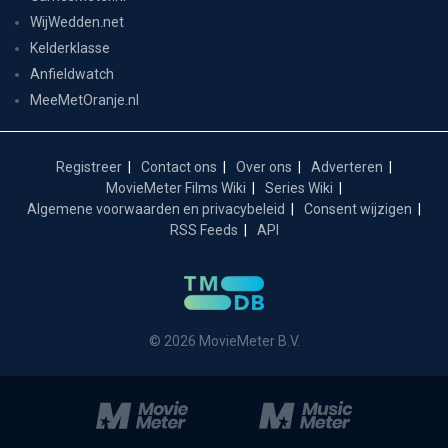
WijWedden.net
Kelderklasse
Anfieldwatch
MeeMetOranje.nl
Registreer
Contact ons
Over ons
Adverteren
MovieMeter Films Wiki
Series Wiki
Algemene voorwaarden en privacybeleid
Consent wijzigen
RSS Feeds
API
© 2026 MovieMeter B.V.