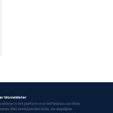
er MovieMeter
ieMeter is hét platform voor liefhebbers van films
series. Met tienduizenden titels, die dagelijkse