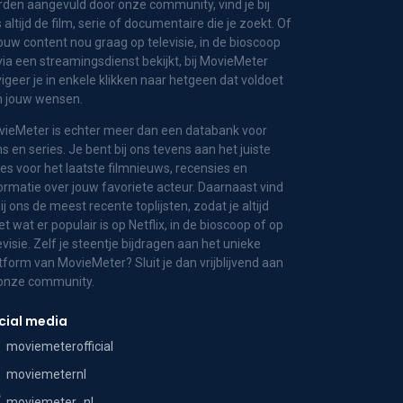
den aangevuld door onze community, vind je bij
 altijd de film, serie of documentaire die je zoekt. Of
jouw content nou graag op televisie, in de bioscoop
via een streamingsdienst bekijkt, bij MovieMeter
igeer je in enkele klikken naar hetgeen dat voldoet
n jouw wensen.
ieMeter is echter meer dan een databank voor
ms en series. Je bent bij ons tevens aan het juiste
es voor het laatste filmnieuws, recensies en
ormatie over jouw favoriete acteur. Daarnaast vind
bij ons de meest recente toplijsten, zodat je altijd
t wat er populair is op Netflix, in de bioscoop of op
evisie. Zelf je steentje bijdragen aan het unieke
tform van MovieMeter? Sluit je dan vrijblijvend aan
 onze community.
cial media
moviemeterofficial
moviemeternl
moviemeter_nl