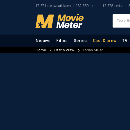
17.371 nieuwsartikelen
182.559 films
12.578 series
3
Nieuws
Films
Series
Cast & crew
TV
Home
Cast & crew
Torian Miller