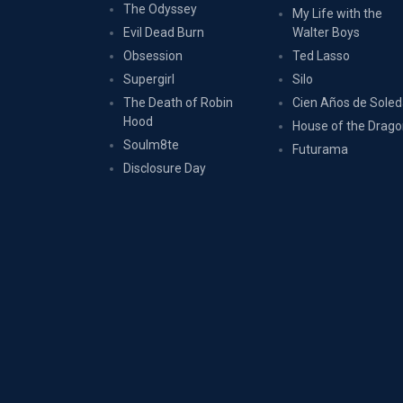
The Odyssey
My Life with the
Evil Dead Burn
Walter Boys
Obsession
Ted Lasso
Supergirl
Silo
The Death of Robin
Cien Años de Sole
Hood
House of the Drag
Soulm8te
Futurama
Disclosure Day