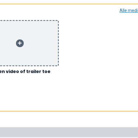
Alle med
n video of trailer toe