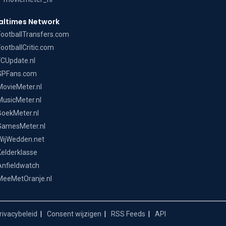
altimes Network
FootballTransfers.com
FootballCritic.com
FCUpdate.nl
GPFans.com
MovieMeter.nl
MusicMeter.nl
BoekMeter.nl
GamesMeter.nl
WijWedden.net
Kelderklasse
Anfieldwatch
MeeMetOranje.nl
ivacybeleid
Consent wijzigen
RSS Feeds
API