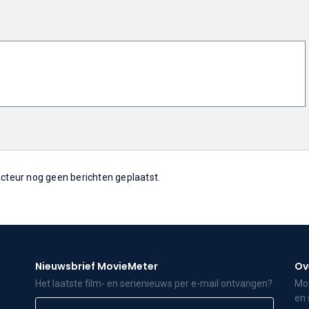
 acteur nog geen berichten geplaatst.
Nieuwsbrief MovieMeter
Ov
Het laatste film- en serienieuws per e-mail ontvangen?
Mov
en 