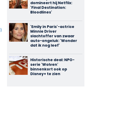
domineert hij Netflix:
'Final Destination:
Bloodlines'
'Emily in Paris'-actrice
3)
Minnie Driver
slachtoffer van zwaar
auto-ongeluk: 'Wonder
dat ik nog leef'
Historische deal: NPO-
serie 'Wolven'
binnenkort ook op
Disney+ te zien