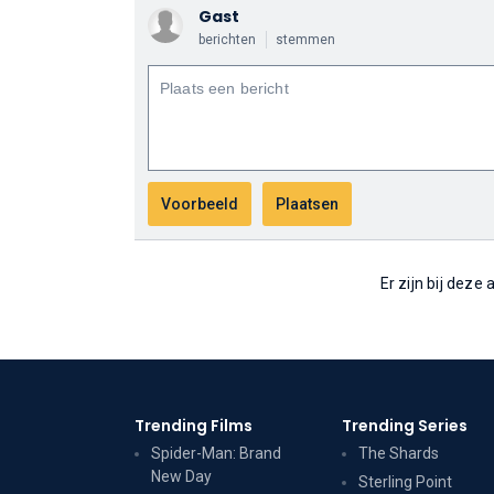
Gast
berichten
stemmen
Er zijn bij deze
Trending Films
Trending Series
Spider-Man: Brand
The Shards
New Day
Sterling Point