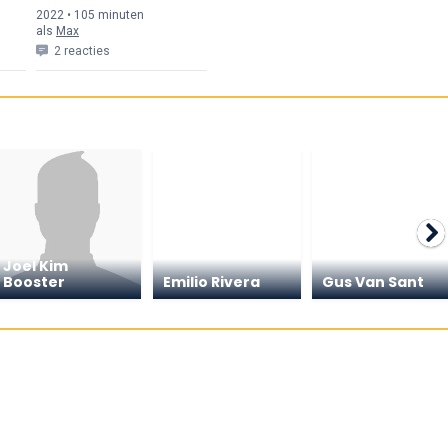
2022 • 105 min
uten
als
Max
2 reacties
Joel Kim
Booster
Emilio Rivera
Gus Van Sant