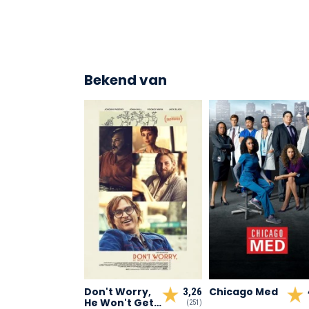
Bekend van
Don't Worry,
Chicago Med
3,26
He Won't Get
(251)