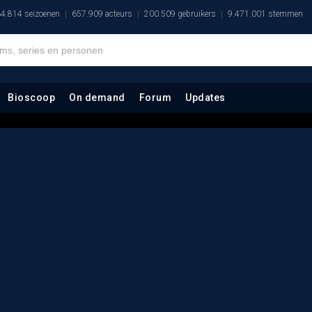
4.814 seizoenen
657.909 acteurs
200.509 gebruikers
9.471.001 stemmen
Bioscoop
On demand
Forum
Updates