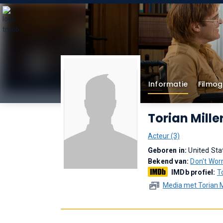
Informatie
Filmog
Torian Mille
Acteur (3)
Geboren in:
United Sta
Bekend van:
Don't Worr
IMDb profiel:
T
Media met Torian M