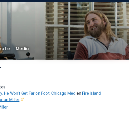
rafie
Media
r
tes
y, He Won't Get Far on Foot
,
Chicago Med
en
Fire Island
orian Miller
iller