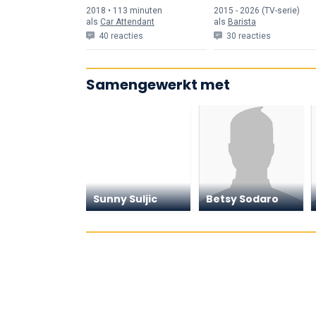
Far on Foot
2018 • 113 min
uten
2015 - 2026 (TV-serie)
als
Car Attendant
als
Barista
40 reacties
30 reacties
Samengewerkt met
Sunny Suljic
Betsy Sodaro