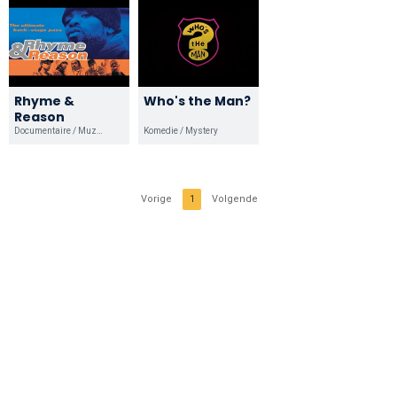
Rhyme &
Who's the Man?
Reason
Documentaire / Muziek
Komedie / Mystery
Vorige
1
Volgende