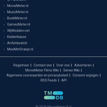
MovieMeter.nl
MusicMeter.nl
BoekMeter.nl
GamesMeter.nl
WijWedden.net
Kelderklasse
Anfieldwatch
MeeMetOranje.nl
Registreer
Contact ons
Over ons
Adverteren
MovieMeter Films Wiki
Series Wiki
Algemene voorwaarden en privacybeleid
Consent wijzigen
RSS Feeds
API
© 2026 MovieMeter B.V.