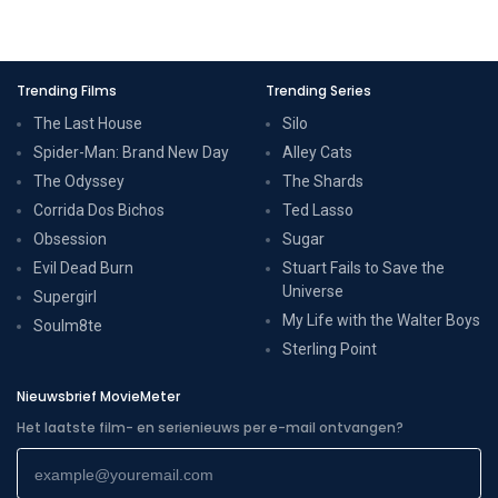
Trending Films
Trending Series
The Last House
Silo
Spider-Man: Brand New Day
Alley Cats
The Odyssey
The Shards
Corrida Dos Bichos
Ted Lasso
Obsession
Sugar
Evil Dead Burn
Stuart Fails to Save the
Universe
Supergirl
My Life with the Walter Boys
Soulm8te
Sterling Point
Nieuwsbrief MovieMeter
Het laatste film- en serienieuws per e-mail ontvangen?