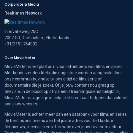
Corporate & Media
Realtimes Network
Innovatieweg 20C
7007 CD, Doetinchem, Netherlands
+31(315)-764002
Over MovieMeter
MovieMeter is hét platform voor liefhebbers van films en series.
Met tienduizenden titels, die dagelijkse worden aangevuld door
onze community, vind je bij ons altijd de film, serie of
documentaire die je zoekt. Of je jouw content nou graag op
televisie, in de bioscoop of via een streamingsdienst bekijkt, bij
MovieMeter navigeer je in enkele klikken naar hetgeen dat voldoet
aan jouw wensen.
MovieMeter is echter meer dan een databank voor films en series.
Je bent bij ons tevens aan het juiste adres voor het laatste
filmnieuws, recensies en informatie over jouw favoriete acteur.
Daarnaast vind je bij ons de meest recente toplijsten, zodat je altijd