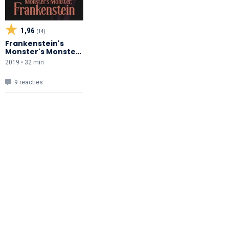
1,96
(14)
Frankenstein's
Monster's Monster,
Frankenstein
2019 • 32 min
9 reacties