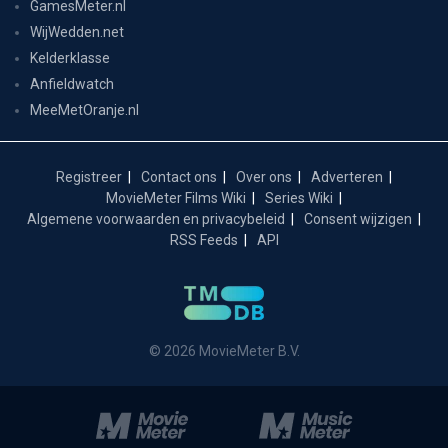
GamesMeter.nl
WijWedden.net
Kelderklasse
Anfieldwatch
MeeMetOranje.nl
Registreer
Contact ons
Over ons
Adverteren
MovieMeter Films Wiki
Series Wiki
Algemene voorwaarden en privacybeleid
Consent wijzigen
RSS Feeds
API
© 2026 MovieMeter B.V.