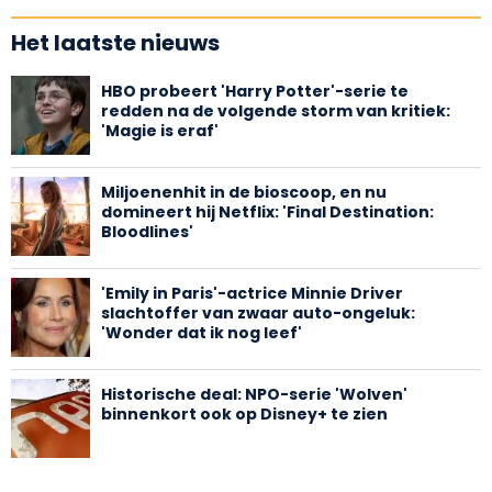
Het laatste nieuws
HBO probeert 'Harry Potter'-serie te
redden na de volgende storm van kritiek:
'Magie is eraf'
Miljoenenhit in de bioscoop, en nu
domineert hij Netflix: 'Final Destination:
Bloodlines'
'Emily in Paris'-actrice Minnie Driver
slachtoffer van zwaar auto-ongeluk:
'Wonder dat ik nog leef'
Historische deal: NPO-serie 'Wolven'
binnenkort ook op Disney+ te zien