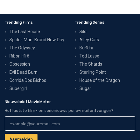
Trending Films
Trending Series
The Last House
Silo
Spider-Man: Brand New Day
Alley Cats
The Odyssey
Burīchi
Ribon Hîrô
Ted Lasso
Obsession
The Shards
Evil Dead Burn
Sterling Point
Corrida Dos Bichos
House of the Dragon
Supergirl
Sugar
Nieuwsbrief MovieMeter
Het laatste film- en serienieuws per e-mail ontvangen?