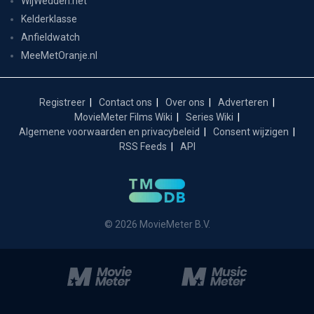
WijWedden.net
Kelderklasse
Anfieldwatch
MeeMetOranje.nl
Registreer
Contact ons
Over ons
Adverteren
MovieMeter Films Wiki
Series Wiki
Algemene voorwaarden en privacybeleid
Consent wijzigen
RSS Feeds
API
© 2026 MovieMeter B.V.