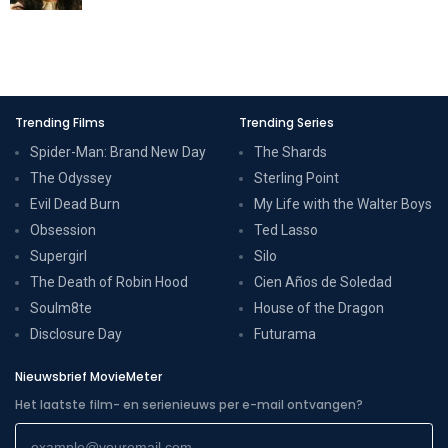
Trending Films
Trending Series
Spider-Man: Brand New Day
The Shards
The Odyssey
Sterling Point
Evil Dead Burn
My Life with the Walter Boys
Obsession
Ted Lasso
Supergirl
Silo
The Death of Robin Hood
Cien Años de Soledad
Soulm8te
House of the Dragon
Disclosure Day
Futurama
Nieuwsbrief MovieMeter
Het laatste film- en serienieuws per e-mail ontvangen?