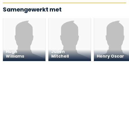
Samengewerkt met
Hugh
Julien
Williams
Mitchell
Henry Oscar