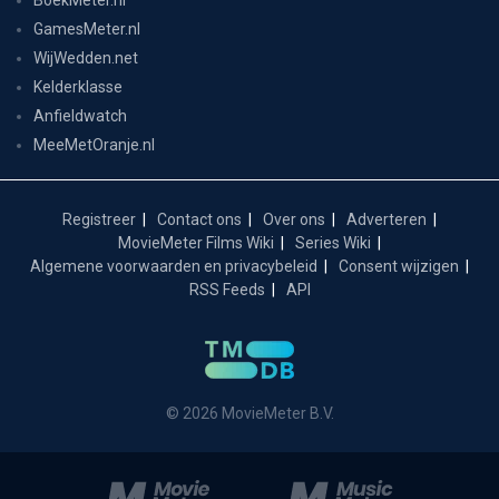
GamesMeter.nl
WijWedden.net
Kelderklasse
Anfieldwatch
MeeMetOranje.nl
Registreer
Contact ons
Over ons
Adverteren
MovieMeter Films Wiki
Series Wiki
Algemene voorwaarden en privacybeleid
Consent wijzigen
RSS Feeds
API
© 2026 MovieMeter B.V.