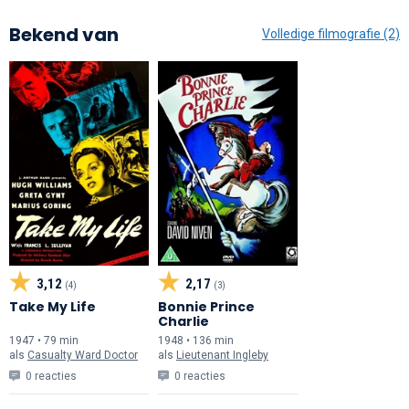
Bekend van
Volledige filmografie (2)
3,12
2,17
(4)
(3)
Take My Life
Bonnie Prince
Charlie
1947 • 79 min
1948 • 136 min
als
Casualty Ward Doctor
als
Lieutenant Ingleby
0 reacties
0 reacties