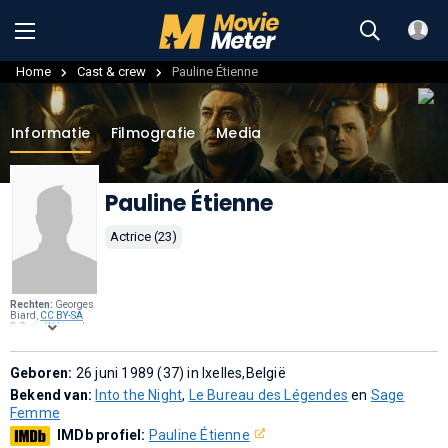
Home
Cast & crew
Pauline Étienne
Informatie
Filmografie
Media
Pauline Étienne
Actrice (23)
Rechten:
Georges
Biard,
CC BY-SA
3.0
, via
Wikimedia
Commons
.
Geboren:
26 juni 1989 (37) in Ixelles,België
Bekend van:
Into the Night
,
Le Bureau des Légendes
en
Sage
Femme
IMDb profiel:
Pauline Étienne