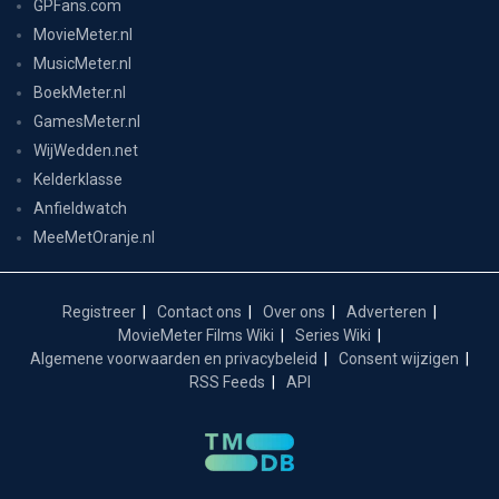
GPFans.com
MovieMeter.nl
MusicMeter.nl
BoekMeter.nl
GamesMeter.nl
WijWedden.net
Kelderklasse
Anfieldwatch
MeeMetOranje.nl
Registreer
Contact ons
Over ons
Adverteren
MovieMeter Films Wiki
Series Wiki
Algemene voorwaarden en privacybeleid
Consent wijzigen
RSS Feeds
API