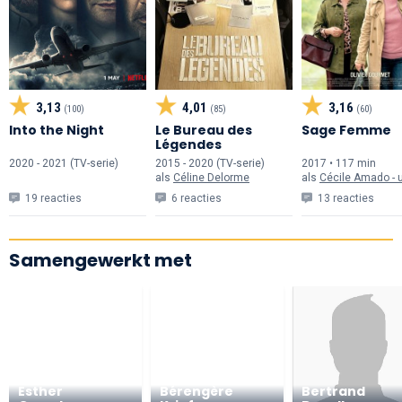
3,13
4,01
3,16
(100)
(85)
(60)
Into the Night
Le Bureau des
Sage Femme
Légendes
2020 - 2021 (TV-serie)
2015 - 2020 (TV-serie)
2017 • 117 min
als
Céline Delorme
als
Cécile Amado - une p
19 reacties
6 reacties
13 reacties
Samengewerkt met
Esther
Bérengère
Bertrand