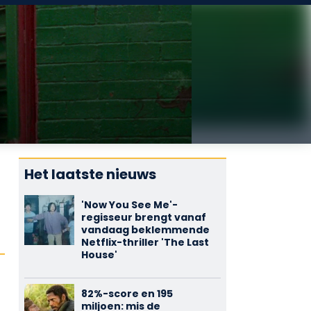
Het laatste nieuws
'Now You See Me'-
regisseur brengt vanaf
vandaag beklemmende
Netflix-thriller 'The Last
House'
82%-score en 195
miljoen: mis de