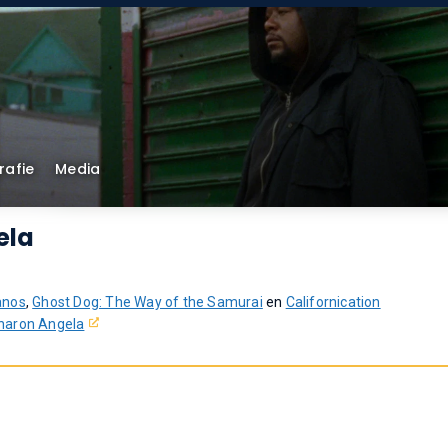
rafie
Media
ela
anos
,
Ghost Dog: The Way of the Samurai
en
Californication
haron Angela