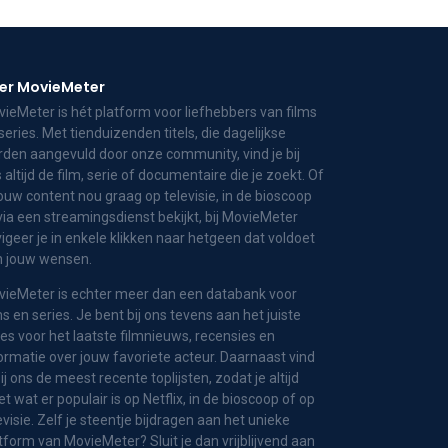
er MovieMeter
ieMeter is hét platform voor liefhebbers van films
series. Met tienduizenden titels, die dagelijkse
den aangevuld door onze community, vind je bij
 altijd de film, serie of documentaire die je zoekt. Of
jouw content nou graag op televisie, in de bioscoop
via een streamingsdienst bekijkt, bij MovieMeter
igeer je in enkele klikken naar hetgeen dat voldoet
n jouw wensen.
ieMeter is echter meer dan een databank voor
ms en series. Je bent bij ons tevens aan het juiste
es voor het laatste filmnieuws, recensies en
ormatie over jouw favoriete acteur. Daarnaast vind
bij ons de meest recente toplijsten, zodat je altijd
t wat er populair is op Netflix, in de bioscoop of op
evisie. Zelf je steentje bijdragen aan het unieke
tform van MovieMeter? Sluit je dan vrijblijvend aan