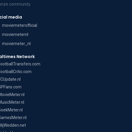
 onze community.
cial media
moviemeterofficial
moviemeternl
moviemeter_nl
altimes Network
FootballTransfers.com
FootballCritic.com
FCUpdate.nl
GPFans.com
MovieMeter.nl
MusicMeter.nl
BoekMeter.nl
GamesMeter.nl
WijWedden.net