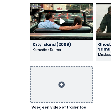
City Island (2009)
Ghost
Komedie / Drama
Misdaad
Voeg een video of trailer toe