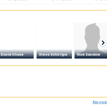
David Chase
Steve Schirripa
Nick Sandow
Alle med