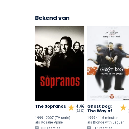
Bekend van
The Sopranos
Ghost Dog:
4,46
The Way of
(2.320)
(
the Samurai
1999 - 2007 (TV-serie)
1999 • 116 min
uten
als
Rosalie Aprile
als
Blonde with Jaguar
108 reacties
316 reacties