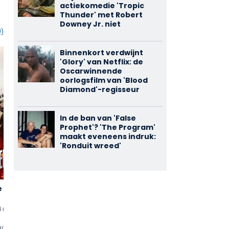
actiekomedie 'Tropic
Thunder' met Robert
Downey Jr. niet
0)
Binnenkort verdwijnt
'Glory' van Netflix: de
Oscarwinnende
oorlogsfilm van 'Blood
Diamond'-regisseur
In de ban van 'False
Prophet'? 'The Program'
maakt eveneens indruk:
'Ronduit wreed'
 State
Law & Order
Law & Order:
2,52
3,44
Criminal
(312)
(160)
Intent
4 min
uten
1990 - 2026 (TV-serie)
2001 - 2011 (TV-serie)
als
Brenda McCarthy
als
Connie
acties
3 reacties
2 reacties