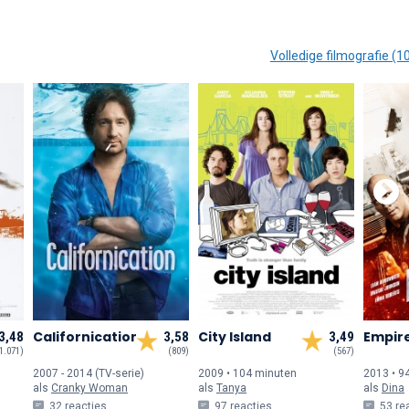
Volledige filmografie (1
Californication
City Island
Empire
3,48
3,58
3,49
1.071)
(809)
(567)
2007 - 2014 (TV-serie)
2009 • 104 min
uten
2013 • 9
als
Cranky Woman
als
Tanya
als
Dina
32 reacties
97 reacties
53 re