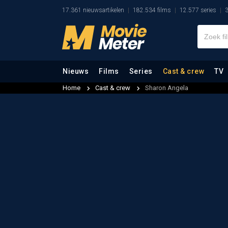
17.361 nieuwsartikelen
182.534 films
12.577 series
3
Nieuws
Films
Series
Cast & crew
TV
Home
Cast & crew
Sharon Angela