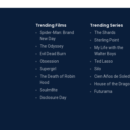
Trending Films
Trending Series
Spider-Man: Brand
The Shards
New Day
Sterling Point
The Odyssey
My Life with the
Evil Dead Burn
Walter Boys
Obsession
Ted Lasso
Supergirl
Silo
The Death of Robin
Cien Años de Sole
Hood
House of the Drag
Soulm8te
Futurama
Disclosure Day