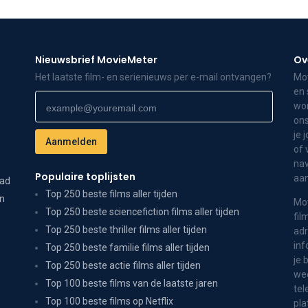
Nieuwsbrief MovieMeter
Ov
Het laatste film- en serienieuws per e-mail ontvangen?
Mov
en 
wor
ons
je 
of 
nav
Populaire toplijsten
aa
dad
Top 250 beste films aller tijden
on
Mov
Top 250 beste sciencefiction films aller tijden
fil
Top 250 beste thriller films aller tijden
adr
inf
Top 250 beste familie films aller tijden
je 
Top 250 beste actie films aller tijden
wee
Top 100 beste films van de laatste jaren
tel
Top 100 beste films op Netflix
pla