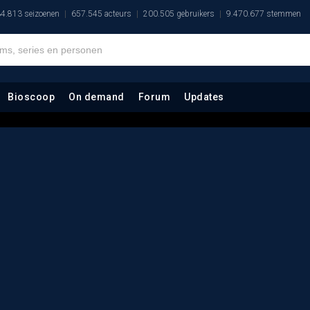
4.813 seizoenen
657.545 acteurs
200.505 gebruikers
9.470.677 stemmen
Bioscoop
On demand
Forum
Updates