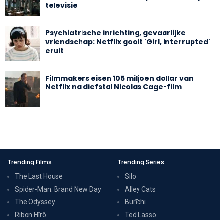
televisie
Psychiatrische inrichting, gevaarlijke
vriendschap: Netflix gooit 'Girl, Interrupted'
eruit
Filmmakers eisen 105 miljoen dollar van
Netflix na diefstal Nicolas Cage-film
Trending Films
Trending Series
The Last House
Silo
Spider-Man: Brand New Day
Alley Cats
The Odyssey
Burīchi
Ribon Hîrô
Ted Lasso