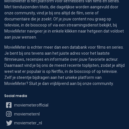
MovieMeter is hét platform voor liefhebbers van films en series.
Met tienduizenden titels, die dagelijkse worden aangevuld door
onze community, vind je bij ons altijd de film, serie of
documentaire die je zoekt. Of je jouw content nou graag op
televisie, in de bioscoop of via een streamingsdienst bekijkt, bij
MovieMeter navigeer je in enkele klikken naar hetgeen dat voldoet
aan jouw wensen.
MovieMeter is echter meer dan een databank voor films en series.
Je bent bij ons tevens aan het juiste adres voor het laatste
filmnieuws, recensies en informatie over jouw favoriete acteur.
Daarnaast vind je bij ons de meest recente toplijsten, zodat je altijd
weet wat er populair is op Netflix, in de bioscoop of op televisie.
Zelf je steentje bijdragen aan het unieke platform van
MovieMeter? Sluit je dan vrijblijvend aan bij onze community.
Social media
moviemeterofficial
moviemeternl
moviemeter_nl