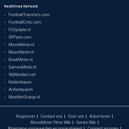
Realtimes Network
FootballTransfers.com
FootballCritic.com
FCUpdate.nl
GPFans.com
MovieMeter.nl
MusicMeter.nl
BoekMeter.nl
GamesMeter.nl
WijWedden.net
Kelderklasse
Anfieldwatch
MeeMetOranje.nl
Registreer
Contact ons
Over ons
Adverteren
MovieMeter Films Wiki
Series Wiki
Algemene voorwaarden en privacybeleid
Consent wijzigen