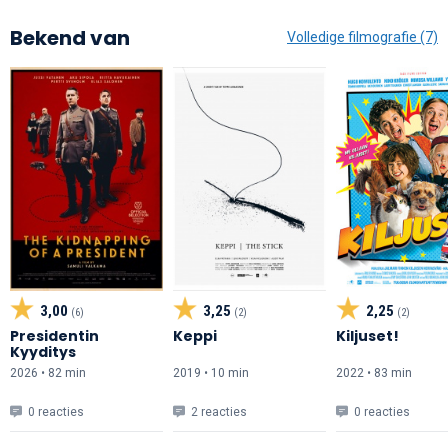
Bekend van
Volledige filmografie (7)
3,00
3,25
2,25
(6)
(2)
(2)
Presidentin
Keppi
Kiljuset!
Kyyditys
2026 • 82 min
2019 • 10 min
2022 • 83 min
0 reacties
2 reacties
0 reacties