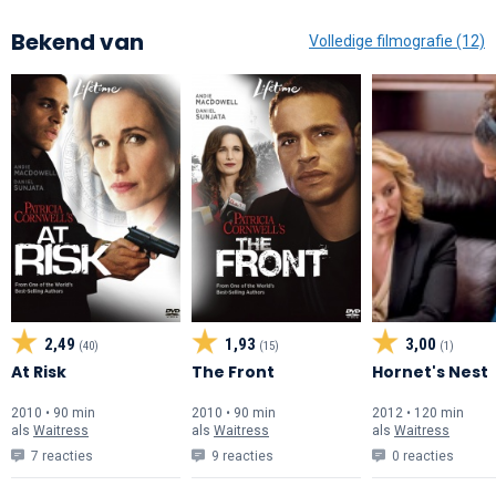
Bekend van
Volledige filmografie (12)
2,49
1,93
3,00
(40)
(15)
(1)
At Risk
The Front
Hornet's Nest
2010 • 90 min
2010 • 90 min
2012 • 120 min
als
Waitress
als
Waitress
als
Waitress
7 reacties
9 reacties
0 reacties