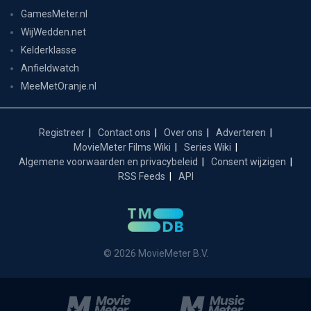
GamesMeter.nl
WijWedden.net
Kelderklasse
Anfieldwatch
MeeMetOranje.nl
Registreer
Contact ons
Over ons
Adverteren
MovieMeter Films Wiki
Series Wiki
Algemene voorwaarden en privacybeleid
Consent wijzigen
RSS Feeds
API
© 2026 MovieMeter B.V.