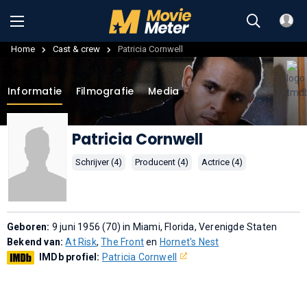
Home
Cast & crew
Patricia Cornwell
Informatie
Filmografie
Media
Patricia Cornwell
Schrijver (4)
Producent (4)
Actrice (4)
Geboren:
9 juni 1956 (70) in Miami, Florida, Verenigde Staten
Bekend van:
At Risk
,
The Front
en
Hornet's Nest
IMDb profiel:
Patricia Cornwell