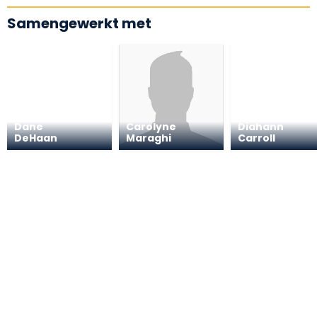
Samengewerkt met
Dane
Carolyne
Diahann
DeHaan
Maraghi
Carroll