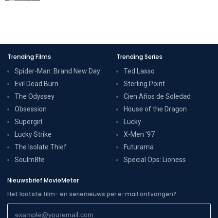
Trending Films
Trending Series
Spider-Man: Brand New Day
Ted Lasso
Evil Dead Burn
Sterling Point
The Odyssey
Cien Años de Soledad
Obsession
House of the Dragon
Supergirl
Lucky
Lucky Strike
X-Men '97
The Isolate Thief
Futurama
Soulm8te
Special Ops: Lioness
Nieuwsbrief MovieMeter
Het laatste film- en serienieuws per e-mail ontvangen?