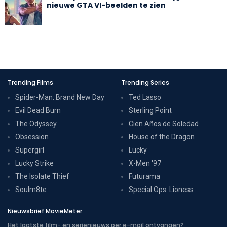
nieuwe GTA VI-beelden te zien
Trending Films
Trending Series
Spider-Man: Brand New Day
Ted Lasso
Evil Dead Burn
Sterling Point
The Odyssey
Cien Años de Soledad
Obsession
House of the Dragon
Supergirl
Lucky
Lucky Strike
X-Men '97
The Isolate Thief
Futurama
Soulm8te
Special Ops: Lioness
Nieuwsbrief MovieMeter
Het laatste film- en serienieuws per e-mail ontvangen?