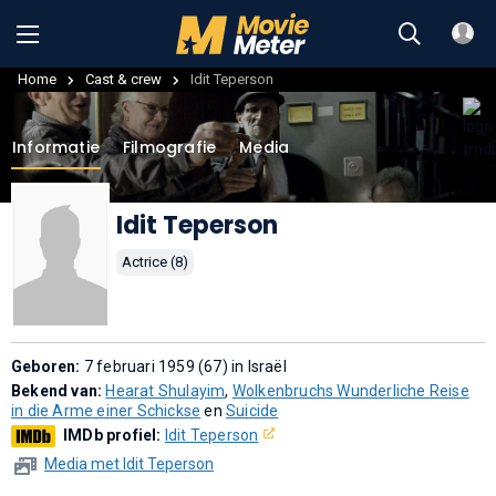
Home
Cast & crew
Idit Teperson
Informatie
Filmografie
Media
Idit Teperson
Actrice (8)
Geboren:
7 februari 1959 (67) in Israël
Bekend van:
Hearat Shulayim
,
Wolkenbruchs Wunderliche Reise
in die Arme einer Schickse
en
Suicide
IMDb profiel:
Idit Teperson
Media met Idit Teperson