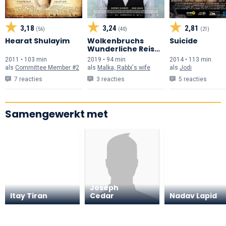
3,18
3,24
2,81
(56)
(40)
(21)
Hearat Shulayim
Wolkenbruchs
Suicide
Wunderliche Reise
in die Arme einer
2011 • 103 min
2019 • 94 min
2014 • 113 min
Schickse
als
Committee Member #2
als
Malka, Rabbi's wife
als
Jodi
7 reacties
3 reacties
5 reacties
Samengewerkt met
Joseph
Itay Tiran
Cedar
Nadav Lapid