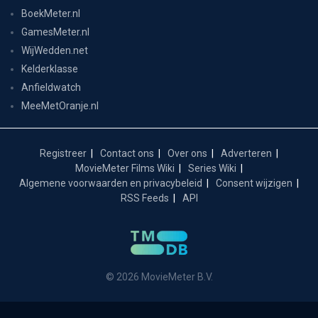
BoekMeter.nl
GamesMeter.nl
WijWedden.net
Kelderklasse
Anfieldwatch
MeeMetOranje.nl
Registreer
Contact ons
Over ons
Adverteren
MovieMeter Films Wiki
Series Wiki
Algemene voorwaarden en privacybeleid
Consent wijzigen
RSS Feeds
API
© 2026 MovieMeter B.V.