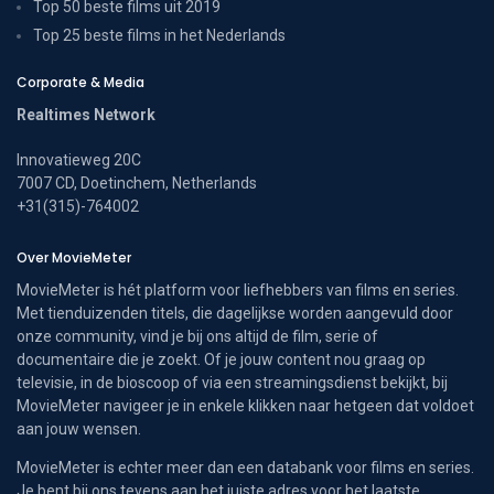
Top 50 beste films uit 2019
Top 25 beste films in het Nederlands
Corporate & Media
Realtimes Network
Innovatieweg 20C
7007 CD, Doetinchem, Netherlands
+31(315)-764002
Over MovieMeter
MovieMeter is hét platform voor liefhebbers van films en series.
Met tienduizenden titels, die dagelijkse worden aangevuld door
onze community, vind je bij ons altijd de film, serie of
documentaire die je zoekt. Of je jouw content nou graag op
televisie, in de bioscoop of via een streamingsdienst bekijkt, bij
MovieMeter navigeer je in enkele klikken naar hetgeen dat voldoet
aan jouw wensen.
MovieMeter is echter meer dan een databank voor films en series.
Je bent bij ons tevens aan het juiste adres voor het laatste