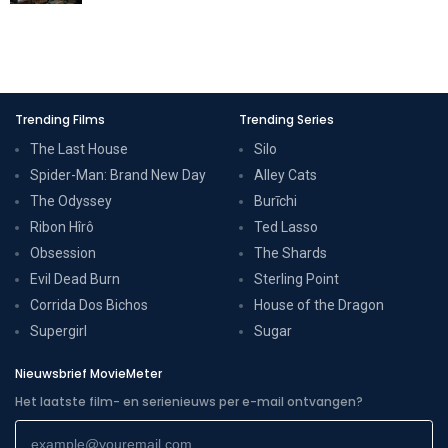
Trending Films
Trending Series
The Last House
Silo
Spider-Man: Brand New Day
Alley Cats
The Odyssey
Burīchi
Ribon Hîrô
Ted Lasso
Obsession
The Shards
Evil Dead Burn
Sterling Point
Corrida Dos Bichos
House of the Dragon
Supergirl
Sugar
Nieuwsbrief MovieMeter
Het laatste film- en serienieuws per e-mail ontvangen?