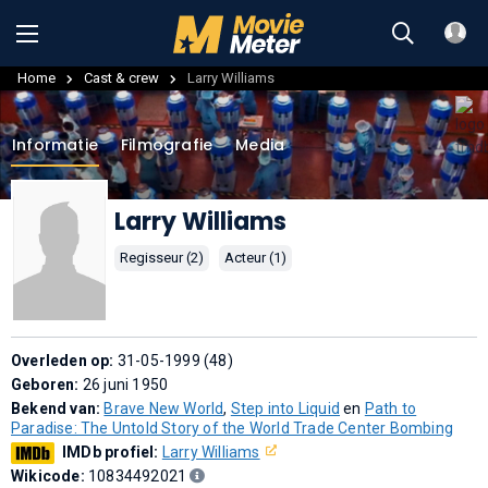
Home
Cast & crew
Larry Williams
Informatie
Filmografie
Media
Larry Williams
Regisseur (2)
Acteur (1)
Overleden op:
31-05-1999 (48)
Geboren:
26 juni 1950
Bekend van:
Brave New World
,
Step into Liquid
en
Path to
Paradise: The Untold Story of the World Trade Center Bombing
IMDb profiel:
Larry Williams
Wikicode:
10834492021