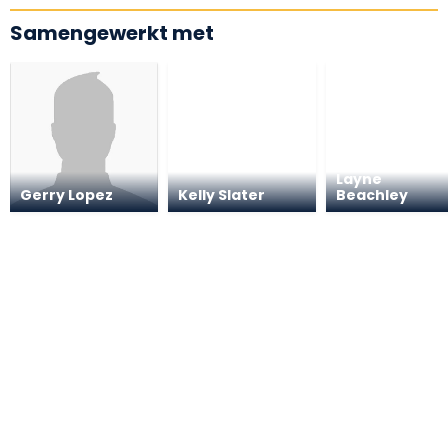
Samengewerkt met
Layne
Gerry Lopez
Kelly Slater
Beachley