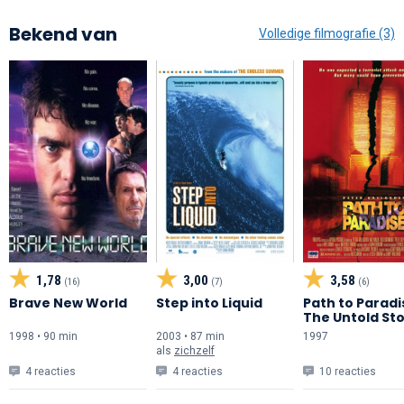
Bekend van
Volledige filmografie (3)
1,78
3,00
3,58
(16)
(7)
(6)
Brave New World
Step into Liquid
Path to Paradi
The Untold Sto
the World Tra
1998 • 90 min
2003 • 87 min
1997
Center Bombi
als
zichzelf
4 reacties
4 reacties
10 reacties