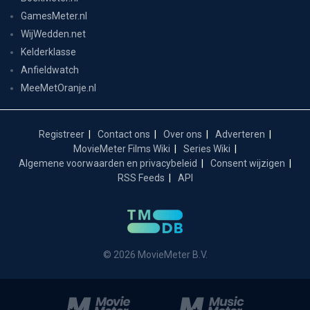
GamesMeter.nl
WijWedden.net
Kelderklasse
Anfieldwatch
MeeMetOranje.nl
Registreer
Contact ons
Over ons
Adverteren
MovieMeter Films Wiki
Series Wiki
Algemene voorwaarden en privacybeleid
Consent wijzigen
RSS Feeds
API
© 2026 MovieMeter B.V.