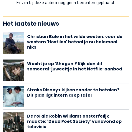
Er zijn bij deze acteur nog geen berichten geplaatst.
Het laatste nieuws
Christian Bale in het wilde westen: voor de
western 'Hostiles' betaal je nu helemaal
niks
Wacht je op 'Shogun'? Kijk dan dit
samoerai-juweeltje in het Netflix-aanbod
Straks Disney+ kijken zonder te betalen?
Dit plan ligt intern al op tafel
De rol die Robin Williams onsterfelijk
maakte: 'Dead Poet Society' vanavond op
televisie