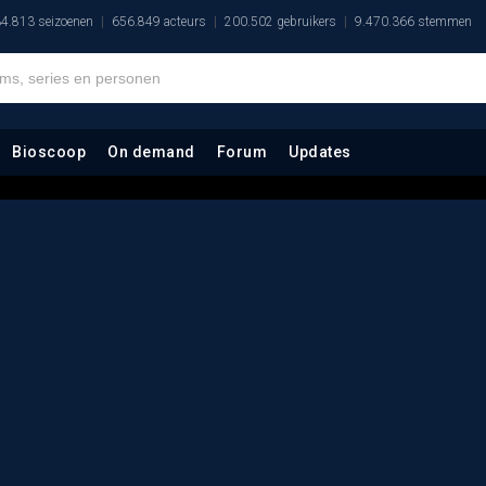
4.813 seizoenen
656.849 acteurs
200.502 gebruikers
9.470.366 stemmen
Bioscoop
On demand
Forum
Updates