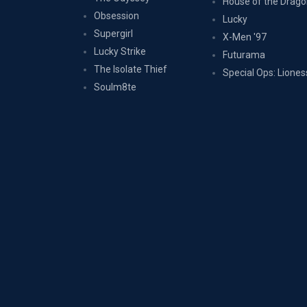
House of the Drag
Obsession
Lucky
Supergirl
X-Men '97
Lucky Strike
Futurama
The Isolate Thief
Special Ops: Liones
Soulm8te