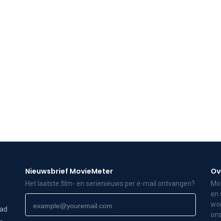
Nieuwsbrief MovieMeter
Ov
Het laatste film- en serienieuws per e-mail ontvangen?
Mov
en 
wor
dad
ons