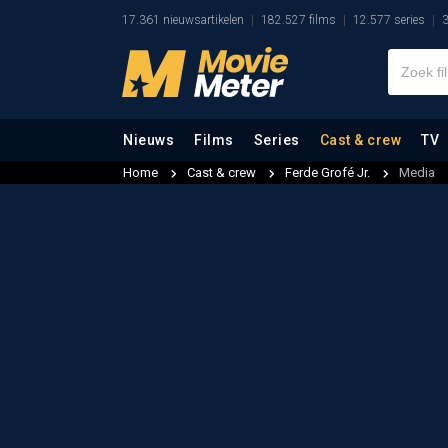
17.361 nieuwsartikelen
182.527 films
12.577 series
3
Nieuws
Films
Series
Cast & crew
TV
Home
Cast & crew
Ferde Grofé Jr.
Media