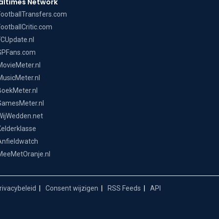
altimes Network
FootballTransfers.com
FootballCritic.com
FCUpdate.nl
GPFans.com
MovieMeter.nl
MusicMeter.nl
BoekMeter.nl
GamesMeter.nl
WijWedden.net
Kelderklasse
Anfieldwatch
MeeMetOranje.nl
ivacybeleid
Consent wijzigen
RSS Feeds
API