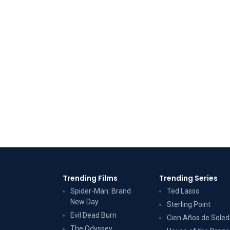
Trending Films
Trending Series
Spider-Man: Brand
Ted Lasso
New Day
Sterling Point
Evil Dead Burn
Cien Años de Sole
The Odyssey