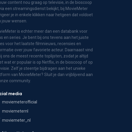
jouw content nou graag op televisie, in de bioscoop
via een streamingsdienst bekijkt, bij MovieMeter
igeer je in enkele klikken naar hetgeen dat voldoet
n jouw wensen.
ieMeter is echter meer dan een databank voor
ms en series. Je bent bij ons tevens aan het juiste
es voor het laatste filmnieuws, recensies en
ormatie over jouw favoriete acteur. Daarnaast vind
bij ons de meest recente toplijsten, zodat je altijd
t wat er populair is op Netflix, in de bioscoop of op
evisie. Zelf je steentje bijdragen aan het unieke
tform van MovieMeter? Sluit je dan vrijblijvend aan
 onze community.
cial media
moviemeterofficial
moviemeternl
moviemeter_nl