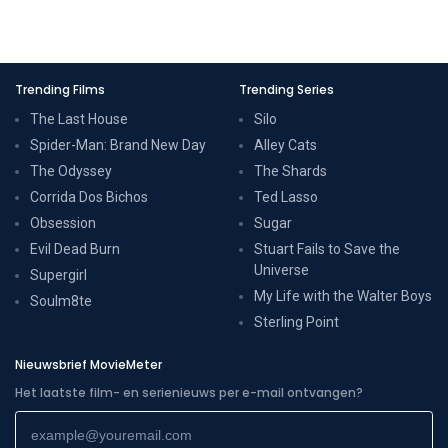
Trending Films
Trending Series
The Last House
Silo
Spider-Man: Brand New Day
Alley Cats
The Odyssey
The Shards
Corrida Dos Bichos
Ted Lasso
Obsession
Sugar
Evil Dead Burn
Stuart Fails to Save the
Universe
Supergirl
My Life with the Walter Boys
Soulm8te
Sterling Point
Nieuwsbrief MovieMeter
Het laatste film- en serienieuws per e-mail ontvangen?