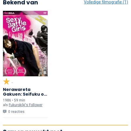
Bekend van
Volledige filmografie (1)
-
Nerawareta
Gakuen: Seifuku o
Osou
1986 • 59 min
als
Fukurokôji's Follower
0 reacties