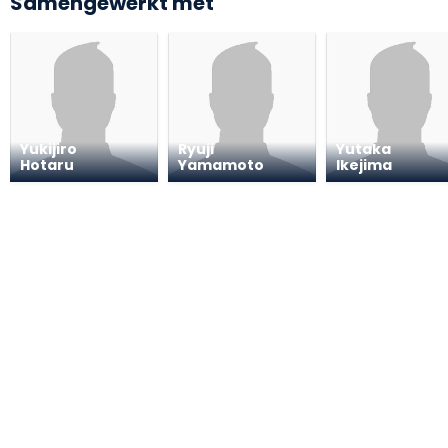
Samengewerkt met
Yukijiro
Ryuji
Yutaka
Hotaru
Yamamoto
Ikejima