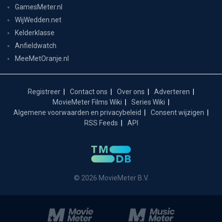
GamesMeter.nl
WijWedden.net
Kelderklasse
Anfieldwatch
MeeMetOranje.nl
Registreer
Contact ons
Over ons
Adverteren
MovieMeter Films Wiki
Series Wiki
Algemene voorwaarden en privacybeleid
Consent wijzigen
RSS Feeds
API
© 2026 MovieMeter B.V.