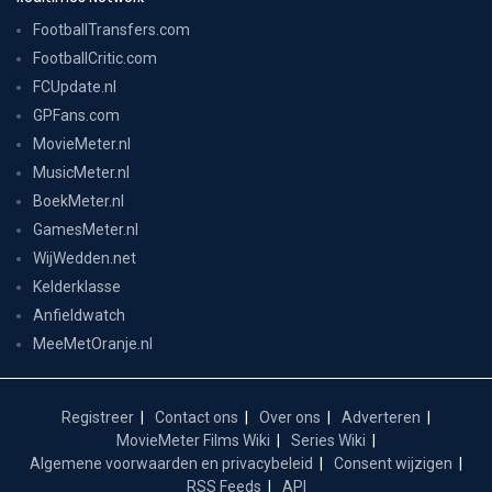
FootballTransfers.com
FootballCritic.com
FCUpdate.nl
GPFans.com
MovieMeter.nl
MusicMeter.nl
BoekMeter.nl
GamesMeter.nl
WijWedden.net
Kelderklasse
Anfieldwatch
MeeMetOranje.nl
Registreer
Contact ons
Over ons
Adverteren
MovieMeter Films Wiki
Series Wiki
Algemene voorwaarden en privacybeleid
Consent wijzigen
RSS Feeds
API