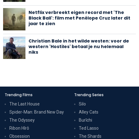
Netflix verbreekt eigen record met 'The
Black Ball': film met Penélope Cruz later dit
jaar te zien
Christian Bale in het wilde westen: voor de
western 'Hostiles' betaal je nu helemaal
niks
Trending Films
Trending Series
The Last House
Silo
Spider-Man: Brand New Day
Alley Cats
The Odyssey
Burīchi
Ribon Hîrô
Ted Lasso
Obsession
The Shards