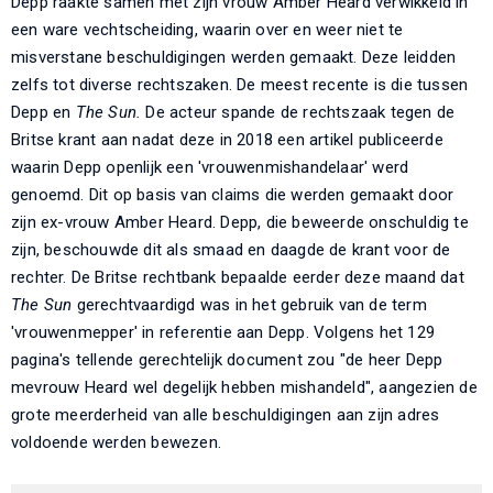
Depp raakte samen met zijn vrouw Amber Heard verwikkeld in
een ware vechtscheiding, waarin over en weer niet te
misverstane beschuldigingen werden gemaakt. Deze leidden
zelfs tot diverse rechtszaken. De meest recente is die tussen
Depp en
The Sun.
De acteur spande de rechtszaak tegen de
Britse krant aan nadat deze in 2018 een artikel publiceerde
waarin Depp openlijk een 'vrouwenmishandelaar' werd
genoemd. Dit op basis van claims die werden gemaakt door
zijn ex-vrouw Amber Heard. Depp, die beweerde onschuldig te
zijn, beschouwde dit als smaad en daagde de krant voor de
rechter. De Britse rechtbank bepaalde eerder deze maand dat
The Sun
gerechtvaardigd was in het gebruik van de term
'vrouwenmepper' in referentie aan Depp. Volgens het 129
pagina's tellende gerechtelijk document zou "de heer Depp
mevrouw Heard wel degelijk hebben mishandeld", aangezien de
grote meerderheid van alle beschuldigingen aan zijn adres
voldoende werden bewezen.