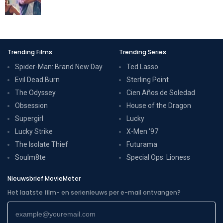
Trending Films
Trending Series
Spider-Man: Brand New Day
Ted Lasso
Evil Dead Burn
Sterling Point
The Odyssey
Cien Años de Soledad
Obsession
House of the Dragon
Supergirl
Lucky
Lucky Strike
X-Men '97
The Isolate Thief
Futurama
Soulm8te
Special Ops: Lioness
Nieuwsbrief MovieMeter
Het laatste film- en serienieuws per e-mail ontvangen?