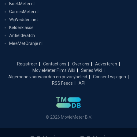
BoekMeter.nl
GamesMeter.nl
WijWedden.net
Kelderklasse
Anfieldwatch
MeeMetOranje.nl
Registreer
Contact ons
Over ons
Adverteren
MovieMeter Films Wiki
Series Wiki
Algemene voorwaarden en privacybeleid
Consent wijzigen
RSS Feeds
API
© 2026 MovieMeter B.V.