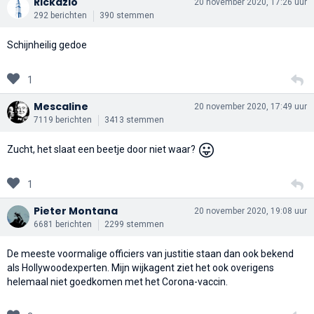
Rickazio
20 november 2020, 17:26 uur
292 berichten
390 stemmen
Schijnheilig gedoe
1
Mescaline
20 november 2020, 17:49 uur
7119 berichten
3413 stemmen
😛
Zucht, het slaat een beetje door niet waar?
1
Pieter Montana
20 november 2020, 19:08 uur
6681 berichten
2299 stemmen
De meeste voormalige officiers van justitie staan dan ook bekend
als Hollywoodexperten. Mijn wijkagent ziet het ook overigens
helemaal niet goedkomen met het Corona-vaccin.