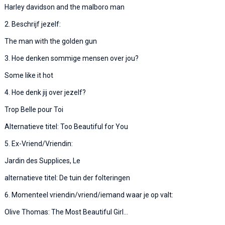
Harley davidson and the malboro man
2. Beschrijf jezelf:
The man with the golden gun
3. Hoe denken sommige mensen over jou?
Some like it hot
4. Hoe denk jij over jezelf?
Trop Belle pour Toi
Alternatieve titel: Too Beautiful for You
5. Ex-Vriend/Vriendin:
Jardin des Supplices, Le
alternatieve titel: De tuin der folteringen
6. Momenteel vriendin/vriend/iemand waar je op valt:
Olive Thomas: The Most Beautiful Girl...