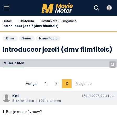
Home
Filmforum
Gebruikers - Filmgames
Introduceer jezelf (dmv filmtitels)
Films
Series
Nieuw topic
Introduceer jezelf (dmv filmtitels)
71 Berichten
Vorige
1
2
3
Volgende
Kai
12 juni 2007, 22:34 uur
5164 berichten
1001 stemmen
1. Ben je man of vrouw?