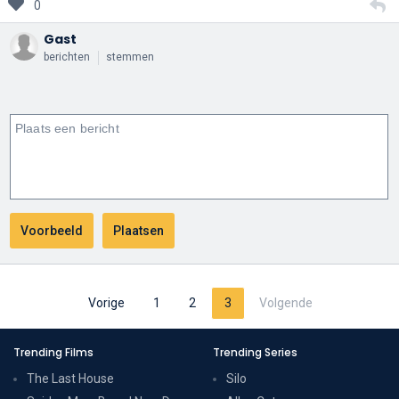
0
Gast
berichten
stemmen
Vorige
1
2
3
Volgende
Trending Films
Trending Series
The Last House
Silo