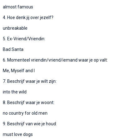
almost famous
4. Hoe denk jij over jezelf?
unbreakable
5. Ex-Vriend/Vriendin:
Bad Santa
6. Momenteel vriendin/vriend/iemand waar je op valt:
Me, Myself and I
7. Beschrijf waar je wilt zijn:
into the wild
8. Beschrijf waar je woont:
no country for old men
9. Beschrijf van wie je houd:
must love dogs