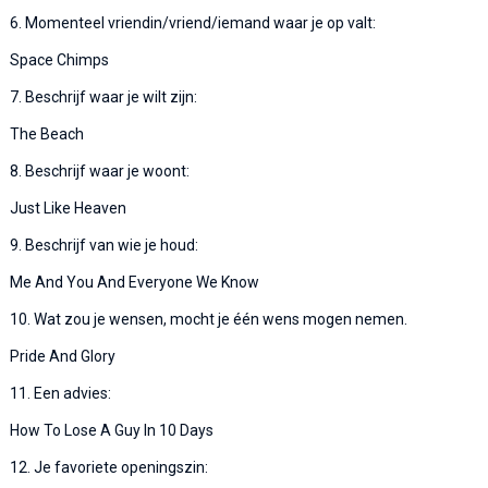
6. Momenteel vriendin/vriend/iemand waar je op valt:
Space Chimps
7. Beschrijf waar je wilt zijn:
The Beach
8. Beschrijf waar je woont:
Just Like Heaven
9. Beschrijf van wie je houd:
Me And You And Everyone We Know
10. Wat zou je wensen, mocht je één wens mogen nemen.
Pride And Glory
11. Een advies:
How To Lose A Guy In 10 Days
12. Je favoriete openingszin: