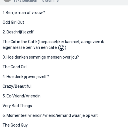
3972 berichten
0 stemmen
1.Ben je man of vrouw?
Odd Girl Out
2. Beschrijf jezelf:
The Girl in the Café (toepasselijker kan niet, aangezien ik
😛
eigenaresse ben van een café
)
3. Hoe denken sommige mensen over jou?
The Good Girl
4. Hoe denk jij over jezelf?
Crazy/Beautiful
5. Ex-Vriend/Vriendin:
Very Bad Things
6. Momenteel vriendin/vriend/iemand waar je op valt:
The Good Guy