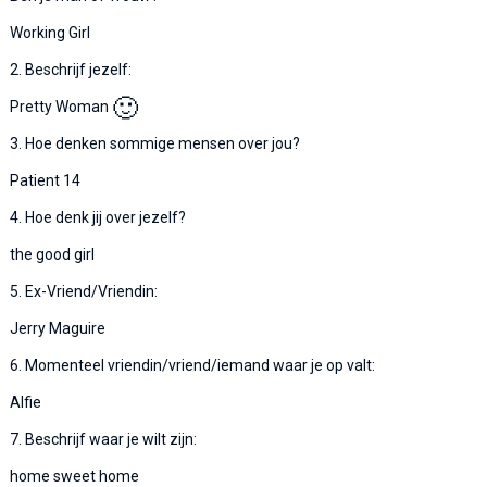
Working Girl
2. Beschrijf jezelf:
🙂
Pretty Woman
3. Hoe denken sommige mensen over jou?
Patient 14
4. Hoe denk jij over jezelf?
the good girl
5. Ex-Vriend/Vriendin:
Jerry Maguire
6. Momenteel vriendin/vriend/iemand waar je op valt:
Alfie
7. Beschrijf waar je wilt zijn:
home sweet home