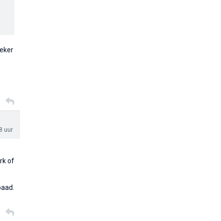
zeker
8 uur
rk of
baad.