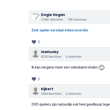
Dogie Hogan
13381 berichten
788 stemmen
Dvd-speler verslaat videorecorder
.
0
lowhusky
8230 berichten
0 stemmen
🙂
Ik kan nergens meer een videoband vinden
0
kijkert
3584 berichten
0 stemmen
DVD-spelers zijn natuurlijk ook heel goedkoop teg