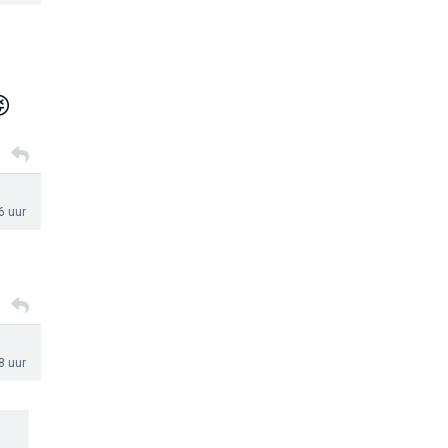

6 uur
8 uur