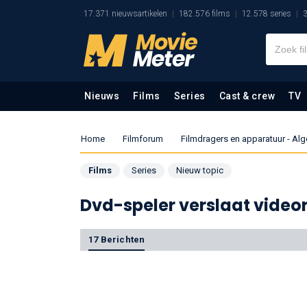
17.371 nieuwsartikelen
182.576 films
12.578 series
3
Nieuws
Films
Series
Cast & crew
TV
Home
Filmforum
Filmdragers en apparatuur - A
Films
Series
Nieuw topic
Dvd-speler verslaat video
17 Berichten