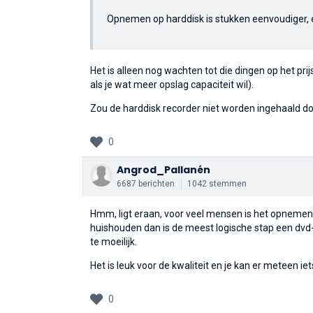
Opnemen op harddisk is stukken eenvoudiger, e
Het is alleen nog wachten tot die dingen op het pri
als je wat meer opslag capaciteit wil).
Zou de harddisk recorder niet worden ingehaald d
0
Angrod_Pallanén
6687 berichten
1042 stemmen
Hmm, ligt eraan, voor veel mensen is het opnemen m
huishouden dan is de meest logische stap een dvd
te moeilijk.
Het is leuk voor de kwaliteit en je kan er meteen ie
0