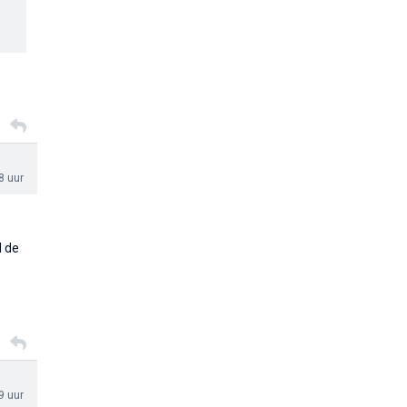
8 uur
l de
9 uur