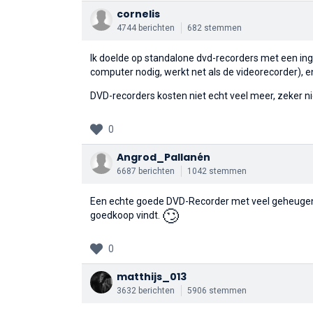
cornelis
4744 berichten
682 stemmen
Ik doelde op standalone dvd-recorders met een ing
computer nodig, werkt net als de videorecorder), en
DVD-recorders kosten niet echt veel meer, zeker n
0
Angrod_Pallanén
6687 berichten
1042 stemmen
Een echte goede DVD-Recorder met veel geheugen i
🙄
goedkoop vindt.
0
matthijs_013
3632 berichten
5906 stemmen