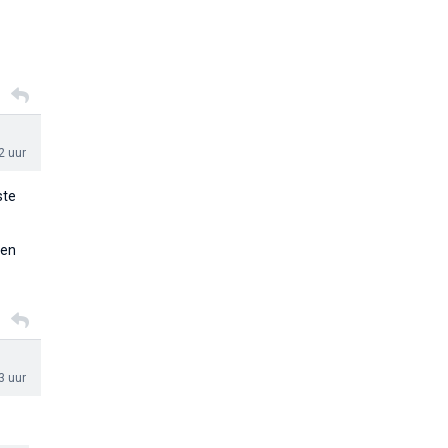
2 uur
ste
men
3 uur