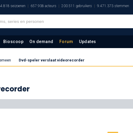
4.818 seizoenen
657.938 acteurs
200.511 gebruikers
9.471.373 stemmen
Bioscoop
On demand
Forum
Updates
lgemeen
Dvd-speler verslaat videorecorder
recorder