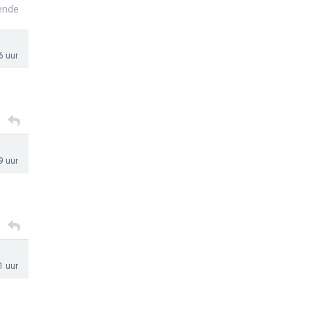
ende
6 uur
9 uur
1 uur