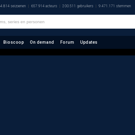
4.814 seizoenen
657.914 acteurs
200.511 gebruikers
9.471.171 stemmen
Bioscoop
On demand
Forum
Updates