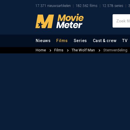
17.371 nieuwsartikelen
182.562 films
12.578 series
3
Nieuws
Films
Series
Cast & crew
TV
Home
Films
The Wolf Man
Stemverdeling