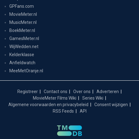
GPFans.com
MovieMeter.nl
MusicMeter.nl
BoekMeter.nl
GamesMeter.nl
WijWedden.net
Kelderklasse
Anfieldwatch
MeeMetOranje.nl
Registreer
Contact ons
Over ons
Adverteren
MovieMeter Films Wiki
Series Wiki
Algemene voorwaarden en privacybeleid
Consent wijzigen
RSS Feeds
API