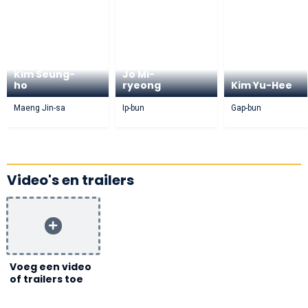
Kim Seung-
Jo Mi-
ho
ryeong
Kim Yu-Hee
Maeng Jin-sa
Ip-bun
Gap-bun
Video's en trailers
Voeg een video
of trailers toe