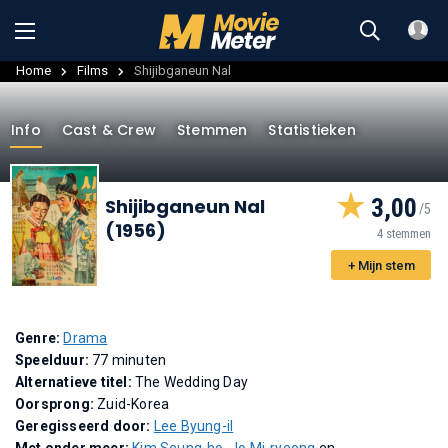
Home
Films
Shijibganeun Nal
Info
Cast & Crew
Stemmen
Statistieken
3,00
Shijibganeun Nal
(1956)
4 stemmen
+ Mijn stem
Genre:
Drama
Speelduur:
77 minuten
Alternatieve titel:
The Wedding Day
Oorsprong:
Zuid-Korea
Geregisseerd door:
Lee Byung-il
Met onder meer:
Kim Seung-ho
,
Jo Mi-ryeong
en