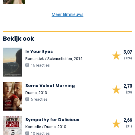
Meer filmnieuws
Bekijk ook
In Your Eyes
3,07
(126)
Romantiek / Sciencefiction, 2014
16 reacties
Some Velvet Morning
2,70
(20)
Drama, 2013
5 reacties
Sympathy for Delicious
2,66
(31)
Komedie / Drama, 2010
10 reacties