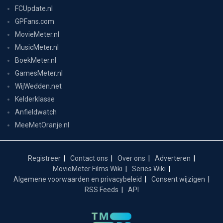
FCUpdate.nl
GPFans.com
MovieMeter.nl
MusicMeter.nl
BoekMeter.nl
GamesMeter.nl
WijWedden.net
Kelderklasse
Anfieldwatch
MeeMetOranje.nl
Registreer
Contact ons
Over ons
Adverteren
MovieMeter Films Wiki
Series Wiki
Algemene voorwaarden en privacybeleid
Consent wijzigen
RSS Feeds
API