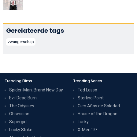
Gerelateerde tags
zwangerschap
Trending Films
Trending Series
Spider-Man: Brand New Day
Ted Lasso
Evil Dead Burn
Sterling Point
The Odyssey
Cien Años de Soledad
Obsession
House of the Dragon
Supergirl
Lucky
Lucky Strike
X-Men '97