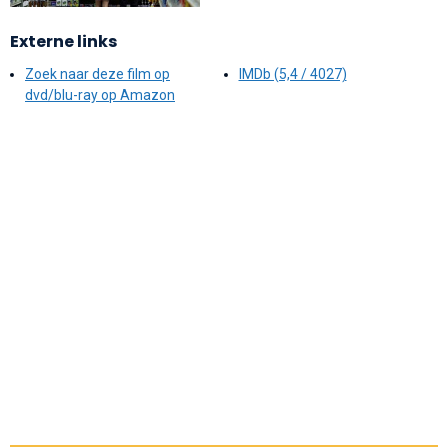
Externe links
Zoek naar deze film op
IMDb (5,4 / 4027)
dvd/blu-ray op Amazon