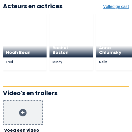
Acteurs en actrices
Volledige cast
Rachel
Anna
Noah Bean
Boston
Chlumsky
Fred
Mindy
Nelly
Video's en trailers
Voeg een video