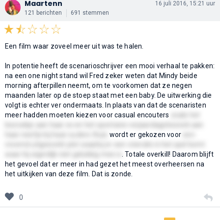
Maartenn
16 juli 2016, 15:21 uur
121 berichten
691 stemmen
Een film waar zoveel meer uit was te halen.
In potentie heeft de scenarioschrijver een mooi verhaal te pakken:
na een one night stand wil Fred zeker weten dat Mindy beide
morning afterpillen neemt, om te voorkomen dat ze negen
maanden later op de stoep staat met een baby. De uitwerking die
volgt is echter ver ondermaats. In plaats van dat de scenaristen
meer hadden moeten kiezen voor casual encouters
zoals het
bezoekje aan haar ex en het spontane verjaardagsbezoek aan
haar neefje bij haar ouders thuis
wordt er gekozen voor
een
vreemd uitgewerkt plot waarbij er een vriendin in het spel komt
waar hij eigenlijk niet gelukkig mee is
. Totale overkill! Daarom blijft
het gevoel dat er meer in had gezet het meest overheersen na
het uitkijken van deze film. Dat is zonde.
0