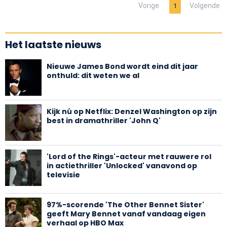
Vorige
Volgende
1
Het laatste nieuws
Nieuwe James Bond wordt eind dit jaar
onthuld: dit weten we al
Kijk nú op Netflix: Denzel Washington op zijn
best in dramathriller 'John Q'
'Lord of the Rings'-acteur met rauwere rol
in actiethriller 'Unlocked' vanavond op
televisie
97%-scorende 'The Other Bennet Sister'
geeft Mary Bennet vanaf vandaag eigen
verhaal op HBO Max