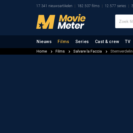
17.341 nieuwsartikelen
182.507 films
12.577 series
3
Nieuws
Films
Series
Cast & crew
TV
Home
Films
Salvare la Faccia
Stemverdeli