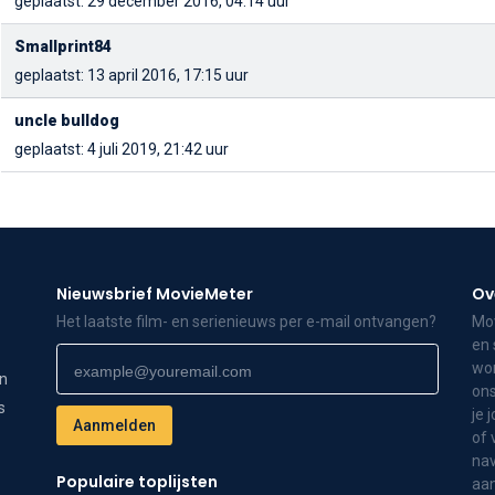
geplaatst: 29 december 2016, 04:14 uur
Smallprint84
geplaatst: 13 april 2016, 17:15 uur
uncle bulldog
geplaatst: 4 juli 2019, 21:42 uur
Nieuwsbrief MovieMeter
Ov
Het laatste film- en serienieuws per e-mail ontvangen?
Mov
en 
wor
on
ons
s
je 
of 
nav
Populaire toplijsten
aa