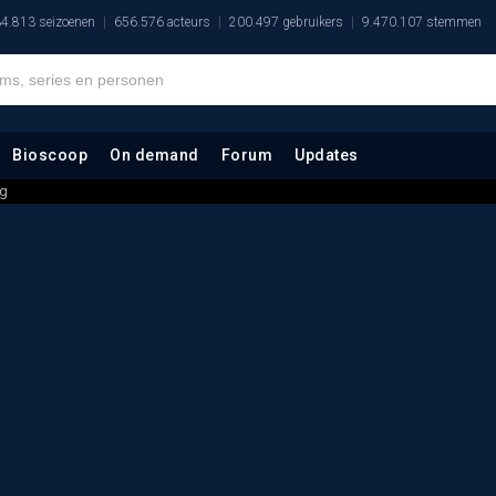
4.813 seizoenen
656.576 acteurs
200.497 gebruikers
9.470.107 stemmen
Bioscoop
On demand
Forum
Updates
ng