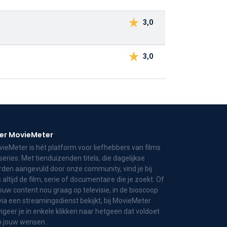
3,0
3,0
er MovieMeter
ieMeter is hét platform voor liefhebbers van films
series. Met tienduizenden titels, die dagelijkse
den aangevuld door onze community, vind je bij
 altijd de film, serie of documentaire die je zoekt. Of
jouw content nou graag op televisie, in de bioscoop
via een streamingsdienst bekijkt, bij MovieMeter
igeer je in enkele klikken naar hetgeen dat voldoet
n jouw wensen.