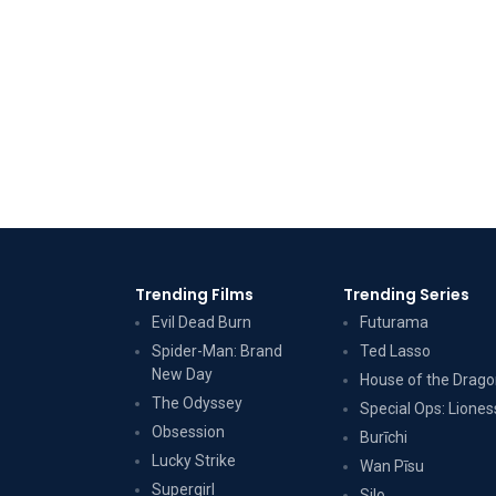
Trending Films
Trending Series
Evil Dead Burn
Futurama
Spider-Man: Brand
Ted Lasso
New Day
House of the Drag
The Odyssey
Special Ops: Liones
Obsession
Burīchi
Lucky Strike
Wan Pīsu
Supergirl
Silo