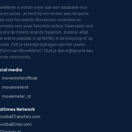
ieMeter is echter meer dan een databank voor
ms en series. Je bent bij ons tevens aan het juiste
es voor het laatste filmnieuws, recensies en
ormatie over jouw favoriete acteur. Daarnaast vind
bij ons de meest recente toplijsten, zodat je altijd
t wat er populair is op Netflix, in de bioscoop of op
evisie. Zelf je steentje bijdragen aan het unieke
tform van MovieMeter? Sluit je dan vrijblijvend aan
 onze community.
cial media
moviemeterofficial
moviemeternl
moviemeter_nl
altimes Network
FootballTransfers.com
FootballCritic.com