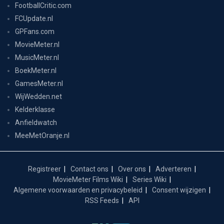
FootballCritic.com
FCUpdate.nl
GPFans.com
MovieMeter.nl
MusicMeter.nl
BoekMeter.nl
GamesMeter.nl
WijWedden.net
Kelderklasse
Anfieldwatch
MeeMetOranje.nl
Registreer
Contact ons
Over ons
Adverteren
MovieMeter Films Wiki
Series Wiki
Algemene voorwaarden en privacybeleid
Consent wijzigen
RSS Feeds
API