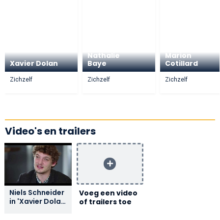
Nathalie
Marion
Xavier Dolan
Baye
Cotillard
Zichzelf
Zichzelf
Zichzelf
Video's en trailers
Niels Schneider
Voeg een video
in 'Xavier Dolan
of trailers toe
- A l'impossible
je suis tenu