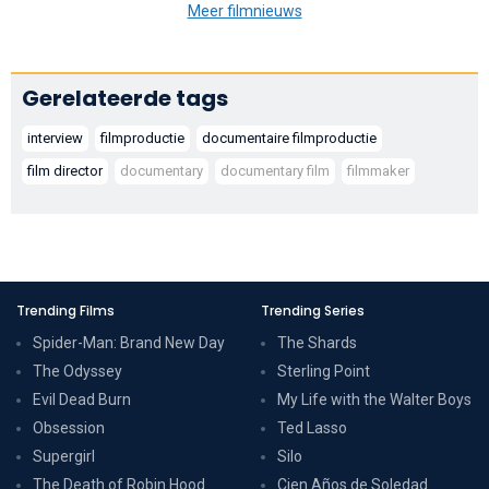
Meer filmnieuws
Gerelateerde tags
interview
filmproductie
documentaire filmproductie
film director
documentary
documentary film
filmmaker
Trending Films
Trending Series
Spider-Man: Brand New Day
The Shards
The Odyssey
Sterling Point
Evil Dead Burn
My Life with the Walter Boys
Obsession
Ted Lasso
Supergirl
Silo
The Death of Robin Hood
Cien Años de Soledad