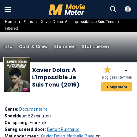
Home
Films
Xavier Dolan: A L'impossible Je Suis Tenu
Filtered
Info
Cast & Crew
Stemmen
Statistieken
-
Xavier Dolan: A
L'impossible Je
Nog geen stemmen
Suis Tenu (2016)
+ Mijn stem
Genre:
Documentaire
Speelduur:
52 minuten
Oorsprong:
Frankrijk
Geregisseerd door:
Benoît Puichaud
Met onder meer:
Xavier Dolan
,
Nathalie Baye
en