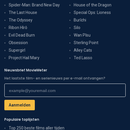
Spider-Man: Brand New Day
House of the Dragon
The Last House
Special Ops: Lioness
The Odyssey
Burīchi
Ribon Hîrô
Silo
Evil Dead Burn
Wan Pīsu
Obsession
Sterling Point
Supergirl
Alley Cats
Project Hail Mary
Ted Lasso
Nieuwsbrief MovieMeter
Het laatste film- en serienieuws per e-mail ontvangen?
Populaire toplijsten
Top 250 beste films aller tijden