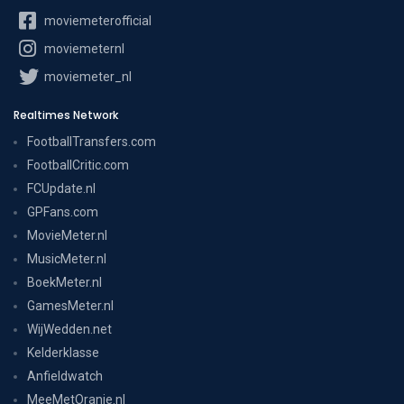
moviemeterofficial
moviemeternl
moviemeter_nl
Realtimes Network
FootballTransfers.com
FootballCritic.com
FCUpdate.nl
GPFans.com
MovieMeter.nl
MusicMeter.nl
BoekMeter.nl
GamesMeter.nl
WijWedden.net
Kelderklasse
Anfieldwatch
MeeMetOranje.nl