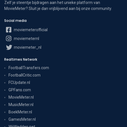
Zelf je steentje bijdragen aan het unieke platform van
MovieMeter? Sluit je dan vrijblijvend aan bij onze community.
Social media
moviemeterofficial
moviemeternl
moviemeter_nl
Realtimes Network
FootballTransfers.com
FootballCritic.com
FCUpdate.nl
GPFans.com
MovieMeter.nl
MusicMeter.nl
BoekMeter.nl
GamesMeter.nl
WijWedden.net