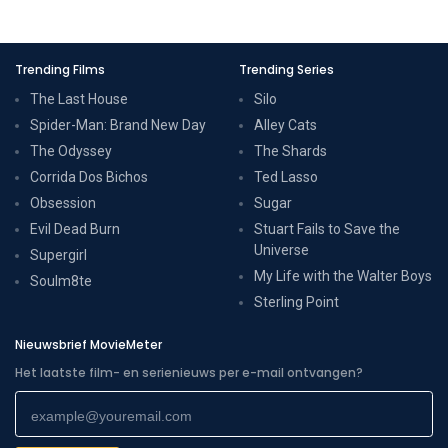
Trending Films
Trending Series
The Last House
Silo
Spider-Man: Brand New Day
Alley Cats
The Odyssey
The Shards
Corrida Dos Bichos
Ted Lasso
Obsession
Sugar
Evil Dead Burn
Stuart Fails to Save the
Universe
Supergirl
My Life with the Walter Boys
Soulm8te
Sterling Point
Nieuwsbrief MovieMeter
Het laatste film- en serienieuws per e-mail ontvangen?