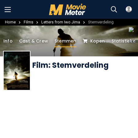
Home
Films
Letters from Iwo Jima
Stemverdeling
Info
Cast & Crew
Stemmen
Kopen
Statistieke
Film: Stemverdeling