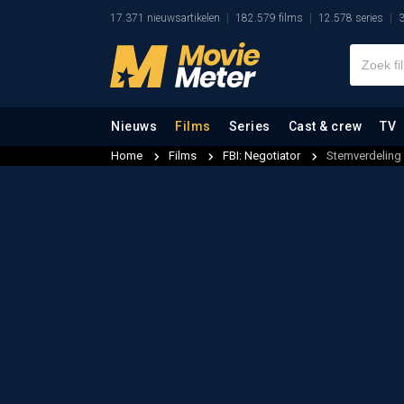
17.371 nieuwsartikelen
182.579 films
12.578 series
3
Nieuws
Films
Series
Cast & crew
TV
Home
Films
FBI: Negotiator
Stemverdeling