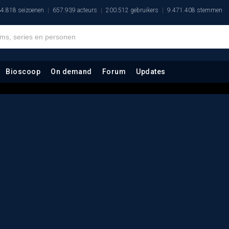
4.818 seizoenen
657.939 acteurs
200.512 gebruikers
9.471.408 stemmen
Bioscoop
On demand
Forum
Updates