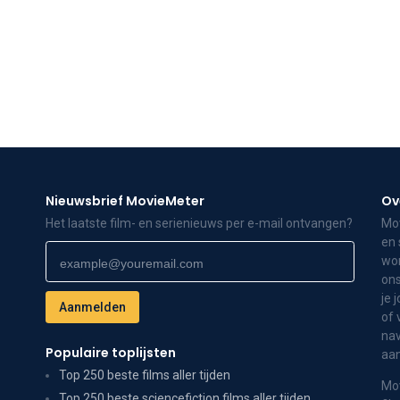
Nieuwsbrief MovieMeter
Ov
Het laatste film- en serienieuws per e-mail ontvangen?
Mov
en 
wor
ons
je 
of 
nav
Populaire toplijsten
aa
Top 250 beste films aller tijden
Mov
Top 250 beste sciencefiction films aller tijden