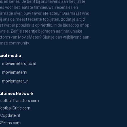
ms en series. Je bent bij ons tevens aan het juiste
es voor het laatste filmnieuws, recensies en
ormatie over jouw favoriete acteur. Daarnaast vind
bij ons de meest recente toplijsten, zodat je altijd
t wat er populair is op Netflix, in de bioscoop of op
evisie. Zelf je steentje bijdragen aan het unieke
tform van MovieMeter? Sluit je dan vrijblijvend aan
 onze community.
cial media
moviemeterofficial
moviemeternl
moviemeter_nl
altimes Network
FootballTransfers.com
FootballCritic.com
FCUpdate.nl
GPFans.com