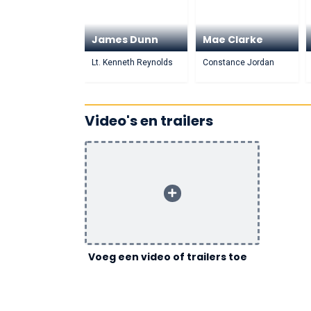
James Dunn
Mae Clarke
Lt. Kenneth Reynolds
Constance Jordan
Video's en trailers
Voeg een video of trailers toe