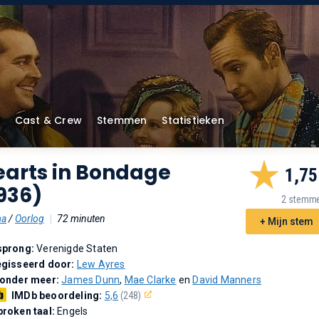
Cast & Crew
Stemmen
Statistieken
earts in Bondage
1,75
936)
2 stemm
ma
/
Oorlog
|
72 minuten
+ Mijn stem
sprong:
Verenigde Staten
gisseerd door:
Lew Ayres
 onder meer:
James Dunn
,
Mae Clarke
en
David Manners
IMDb beoordeling:
5,6
(248)
roken taal:
Engels