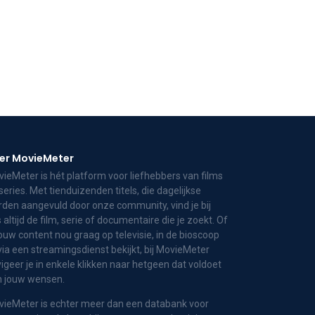
er MovieMeter
ieMeter is hét platform voor liefhebbers van films
series. Met tienduizenden titels, die dagelijkse
den aangevuld door onze community, vind je bij
 altijd de film, serie of documentaire die je zoekt. Of
jouw content nou graag op televisie, in de bioscoop
via een streamingsdienst bekijkt, bij MovieMeter
igeer je in enkele klikken naar hetgeen dat voldoet
n jouw wensen.
ieMeter is echter meer dan een databank voor