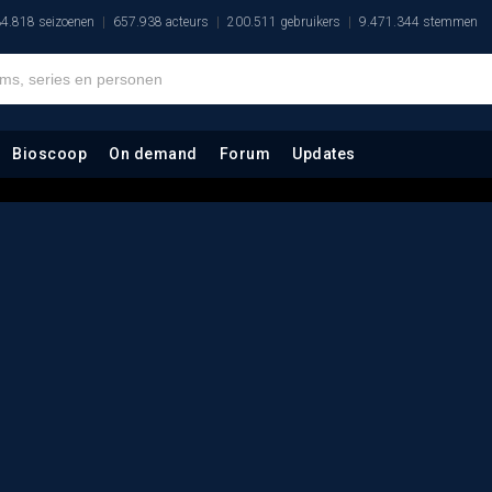
4.818 seizoenen
657.938 acteurs
200.511 gebruikers
9.471.344 stemmen
Bioscoop
On demand
Forum
Updates