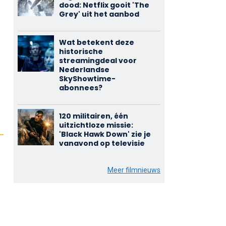
dood: Netflix gooit 'The
Grey' uit het aanbod
Wat betekent deze
historische
streamingdeal voor
Nederlandse
SkyShowtime-
abonnees?
120 militairen, één
uitzichtloze missie:
'Black Hawk Down' zie je
vanavond op televisie
Meer filmnieuws