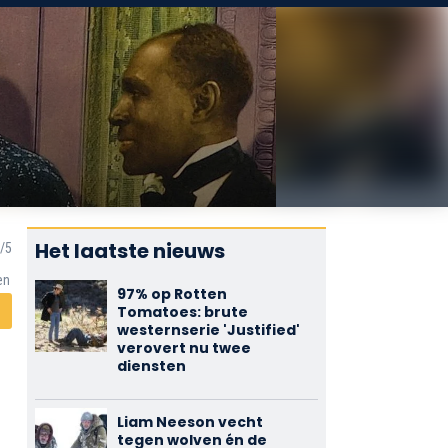
Het laatste nieuws
en
97% op Rotten
Tomatoes: brute
westernserie 'Justified'
verovert nu twee
diensten
Liam Neeson vecht
tegen wolven én de