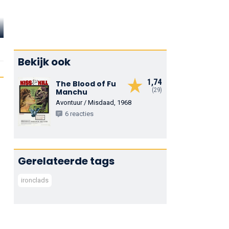
Fritz Leiber
George Irving
Smiley Burn
Capt. John Ericsson
Commodore Jordan
Rammer
Bekijk ook
1,74
The Blood of Fu
(29)
Manchu
Avontuur / Misdaad, 1968
6 reacties
Gerelateerde tags
ironclads