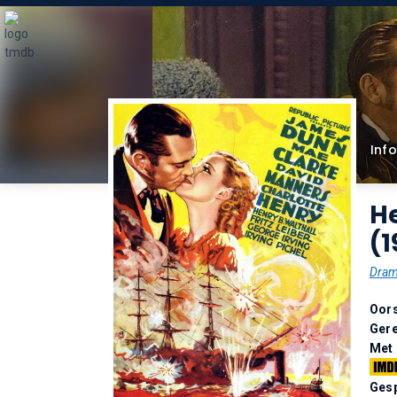
Info
H
(1
Dra
Oor
Gere
Met
Gesp