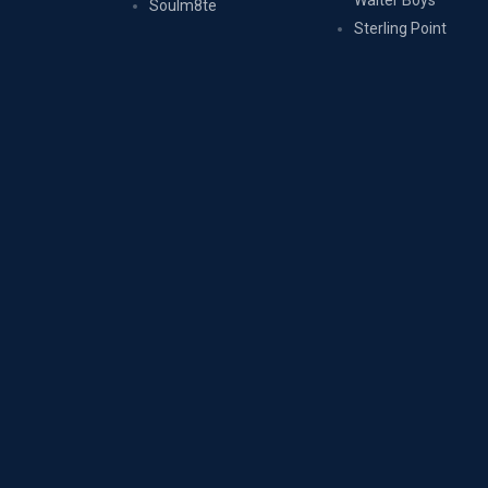
Walter Boys
Soulm8te
Sterling Point