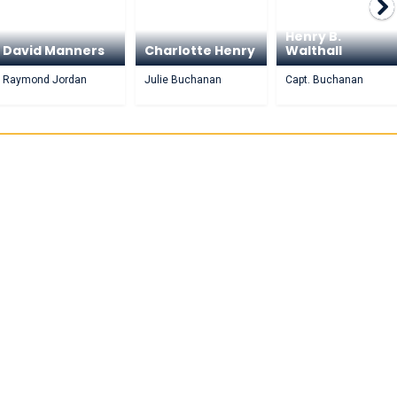
Henry B.
David Manners
Charlotte Henry
Walthall
Raymond Jordan
Julie Buchanan
Capt. Buchanan