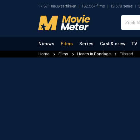
17.371 nieuwsartikelen
182.567 films
12.578 series
3
Nieuws
Films
Series
Cast & crew
TV
Home
Films
Hearts in Bondage
Filtered