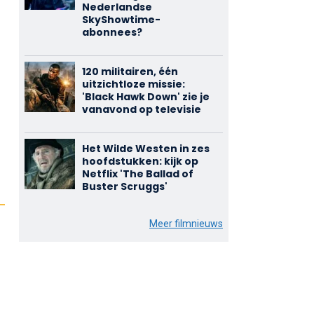
Nederlandse
SkyShowtime-
abonnees?
120 militairen, één
uitzichtloze missie:
'Black Hawk Down' zie je
vanavond op televisie
Het Wilde Westen in zes
hoofdstukken: kijk op
Netflix 'The Ballad of
Buster Scruggs'
Meer filmnieuws
d