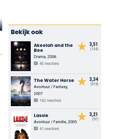
Ryan Whitn
Kate Mara
Michael Cassidy
Newman
Bekijk ook
Summer Jones /
Dylan West / Houdini
Cindy Collins /
Wonder
Princess
3,51
Akeelah and the
(134)
Bee
Drama, 2006
43 reacties
3,34
The Water Horse
(619)
Avontuur / Fantasy,
2007
162 reacties
3,21
Lassie
(97)
Avontuur / Familie, 2005
41 reacties