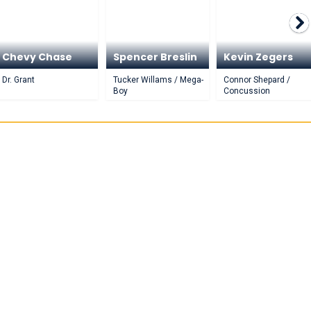
Chevy Chase
Spencer Breslin
Kevin Zegers
Dr. Grant
Tucker Willams / Mega-
Connor Shepard /
Boy
Concussion