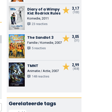
3,17
Diary of a Wimpy
(103)
Kid: Rodrick Rules
Komedie, 2011
23 reacties
3,05
The Sandlot 3
(31)
Familie / Komedie, 2007
5 reacties
2,99
TMNT
(458)
Animatie / Actie, 2007
148 reacties
Gerelateerde tags