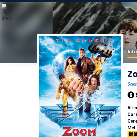
Info
Z
Scien
Alte
Oor
Gere
Met