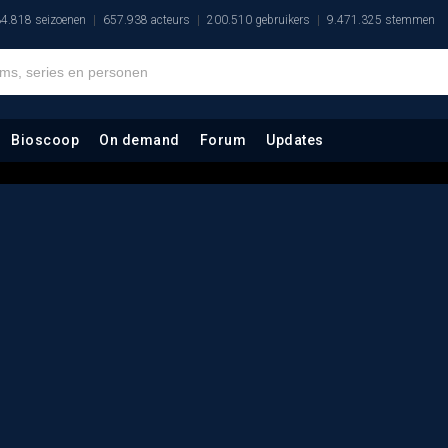
4.818 seizoenen
657.938 acteurs
200.510 gebruikers
9.471.325 stemmen
Bioscoop
On demand
Forum
Updates