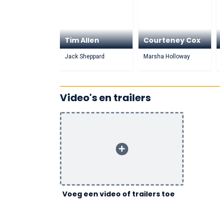
Tim Allen
Courteney Cox
Jack Sheppard
Marsha Holloway
Video's en trailers
Voeg een video of trailers toe