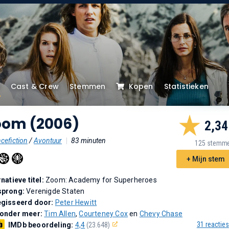
Cast & Crew
Stemmen
Kopen
Statistieken
oom (2006)
2,34
cefiction
/
Avontuur
|
83 minuten
125 stemm
+ Mijn stem
rnatieve titel:
Zoom: Academy for Superheroes
sprong:
Verenigde Staten
gisseerd door:
Peter Hewitt
 onder meer:
Tim Allen
,
Courteney Cox
en
Chevy Chase
31 reacties
IMDb beoordeling:
4,4
(23.648)