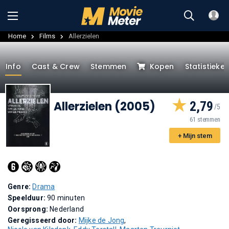
Home
Films
Allerzielen
Info
Cast & Crew
Stemmen
Kopen
Statistieke
Allerzielen (2005)
2,79
61 stemmen
+ Mijn stem
Genre:
Drama
Speelduur:
90 minuten
Oorsprong:
Nederland
Geregisseerd door:
Mijke de Jong
,