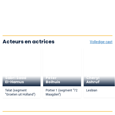
Acteurs en actrices
Volledige cast
Sabri Saad
Peter
Cheryl
El-Hamus
Bolhuis
Ashruf
Telat (segment
Portier 1 (segment "72
Lesbian
"Groeten uit Holland")
Maagden")