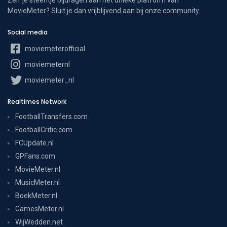
MovieMeter? Sluit je dan vrijblijvend aan bij onze community.
Social media
moviemeterofficial
moviemeternl
moviemeter_nl
Realtimes Network
FootballTransfers.com
FootballCritic.com
FCUpdate.nl
GPFans.com
MovieMeter.nl
MusicMeter.nl
BoekMeter.nl
GamesMeter.nl
WijWedden.net