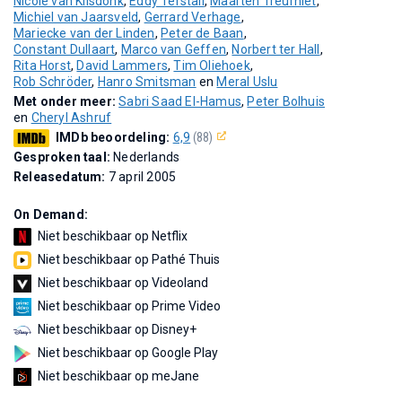
Nicole van Kilsdonk
,
Eddy Terstall
,
Maarten Treurniet
,
Michiel van Jaarsveld
,
Gerrard Verhage
,
Mariecke van der Linden
,
Peter de Baan
,
Constant Dullaart
,
Marco van Geffen
,
Norbert ter Hall
,
Rita Horst
,
David Lammers
,
Tim Oliehoek
,
Rob Schröder
,
Hanro Smitsman
en
Meral Uslu
Met onder meer:
Sabri Saad El-Hamus
,
Peter Bolhuis
en
Cheryl Ashruf
IMDb beoordeling:
6,9
(88)
Gesproken taal:
Nederlands
Releasedatum:
7 april 2005
On Demand:
Niet beschikbaar op Netflix
Niet beschikbaar op Pathé Thuis
Niet beschikbaar op Videoland
Niet beschikbaar op Prime Video
Niet beschikbaar op Disney+
Niet beschikbaar op Google Play
Niet beschikbaar op meJane