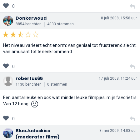
0
Donkerwoud
8 juli 2008, 15:58 uur
8854 berichten
4033 stemmen
Het niveau varieert echt enorm: van geniaal tot frustrerend slecht;
van amusant tot tenenkrommend.
0
robertus65
17 juli 2008, 11:24 uur
1130 berichten
0 stemmen
Een aantal leuke en ook wat minder leuke filmpjes, mijn favoriet is
🙂
Van 12 hoog.
0
BlueJudaskiss
3 mei 2009, 14:03 uur
(moderator films)