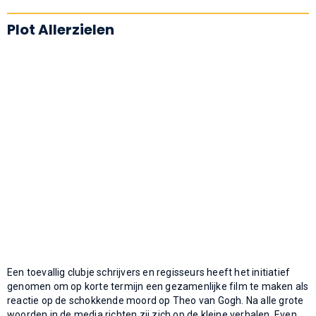
Plot Allerzielen
Een toevallig clubje schrijvers en regisseurs heeft het initiatief
genomen om op korte termijn een gezamenlijke film te maken als
reactie op de schokkende moord op Theo van Gogh. Na alle grote
woorden in de media richten zij zich op de kleine verhalen. Even