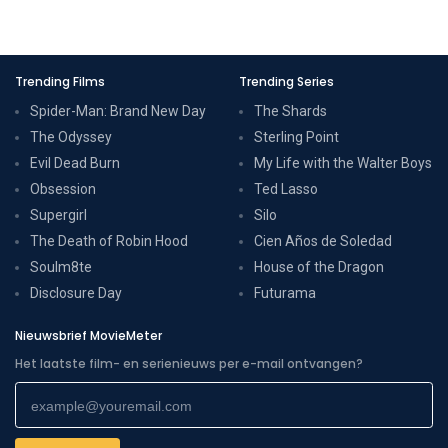
Trending Films
Trending Series
Spider-Man: Brand New Day
The Shards
The Odyssey
Sterling Point
Evil Dead Burn
My Life with the Walter Boys
Obsession
Ted Lasso
Supergirl
Silo
The Death of Robin Hood
Cien Años de Soledad
Soulm8te
House of the Dragon
Disclosure Day
Futurama
Nieuwsbrief MovieMeter
Het laatste film- en serienieuws per e-mail ontvangen?