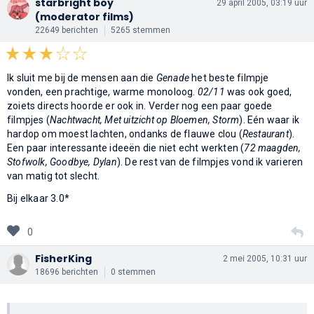
starbright boy
29 april 2005, 03:19 uur
(moderator films)
22649 berichten
5265 stemmen
Ik sluit me bij de mensen aan die
Genade
het beste filmpje
vonden, een prachtige, warme monoloog.
02/11
was ook goed,
zoiets directs hoorde er ook in. Verder nog een paar goede
filmpjes (
Nachtwacht, Met uitzicht op Bloemen, Storm
). Eén waar ik
hardop om moest lachten, ondanks de flauwe clou (
Restaurant
).
Een paar interessante ideeën die niet echt werkten (
72 maagden,
Stofwolk, Goodbye, Dylan
). De rest van de filmpjes vond ik varieren
van matig tot slecht.
Bij elkaar 3.0*
0
FisherKing
2 mei 2005, 10:31 uur
18696 berichten
0 stemmen