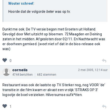
Wouter schreef
:
Hoorde dat de volgorde
beter
was op tv.
Dunkt me ook. De TV versie begon met Groeten uit Holland.
Gevolgd door Met uitzicht op bloemen. 72 Maagden en Deining
zaten in het midden. Afgesloten door 02/11. En Nachtwacht was
er doorheen gemixed. (weet niet of dat in de bios-release ook
was)
0
cornelis
2 mei 2005, 12:14 uur
4744 berichten
682 stemmen
Restaurant was ook de laatste op TV. Sterker nog, nog VOOR 'de'
transitie in die film kwam er alvast een vrolijk 'STRAKS OP 3'
logootje de boel verzieken. Hilversumse sufk*tten.
1