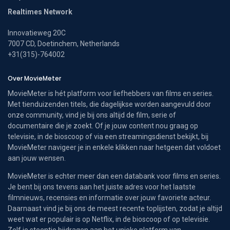
Realtimes Network
Innovatieweg 20C
7007 CD, Doetinchem, Netherlands
+31(315)-764002
Over MovieMeter
MovieMeter is hét platform voor liefhebbers van films en series.
Met tienduizenden titels, die dagelijkse worden aangevuld door
onze community, vind je bij ons altijd de film, serie of
documentaire die je zoekt. Of je jouw content nou graag op
televisie, in de bioscoop of via een streamingsdienst bekijkt, bij
MovieMeter navigeer je in enkele klikken naar hetgeen dat voldoet
aan jouw wensen.
MovieMeter is echter meer dan een databank voor films en series.
Je bent bij ons tevens aan het juiste adres voor het laatste
filmnieuws, recensies en informatie over jouw favoriete acteur.
Daarnaast vind je bij ons de meest recente toplijsten, zodat je altijd
weet wat er populair is op Netflix, in de bioscoop of op televisie.
Zelf je steentje bijdragen aan het unieke platform van