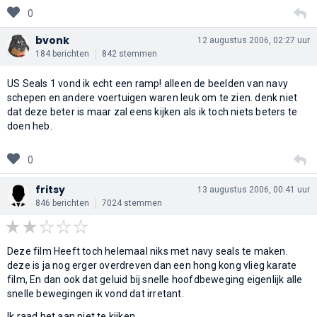
0
bvonk
12 augustus 2006, 02:27 uur
184 berichten
842 stemmen
US Seals 1 vond ik echt een ramp! alleen de beelden van navy
schepen en andere voertuigen waren leuk om te zien. denk niet
dat deze beter is maar zal eens kijken als ik toch niets beters te
doen heb.
0
fritsy
13 augustus 2006, 00:41 uur
846 berichten
7024 stemmen
Deze film Heeft toch helemaal niks met navy seals te maken.
deze is ja nog erger overdreven dan een hong kong vlieg karate
film, En dan ook dat geluid bij snelle hoofdbeweging eigenlijk alle
snelle bewegingen ik vond dat irretant.
Ik raad het aan niet te kijken.