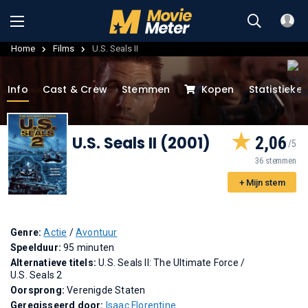
Home
Films
U.S. Seals II
Info
Cast & Crew
Stemmen
Kopen
Statistieke
U.S. Seals II (2001)
2,06
36 stemmen
+ Mijn stem
Genre:
Actie
/
Avontuur
Speelduur:
95 minuten
Alternatieve titels:
U.S. Seals II: The Ultimate Force
/
U.S. Seals 2
Oorsprong:
Verenigde Staten
Geregisseerd door:
Isaac Florentine