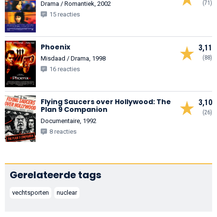
(71)
Drama / Romantiek, 2002
15 reacties
Phoenix
3,11
(88)
Misdaad / Drama, 1998
16 reacties
Flying Saucers over Hollywood: The
3,10
Plan 9 Companion
(26)
Documentaire, 1992
8 reacties
Gerelateerde tags
vechtsporten
nuclear