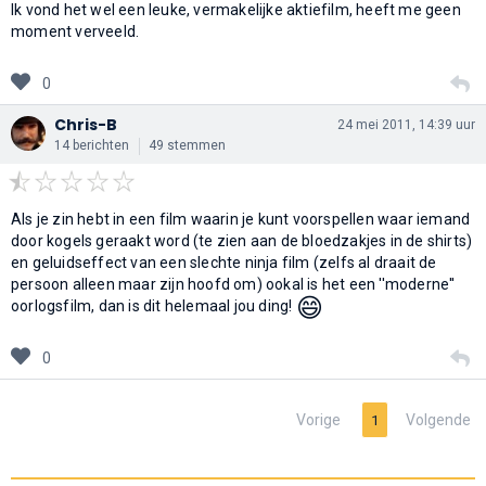
Ik vond het wel een leuke, vermakelijke aktiefilm, heeft me geen
moment verveeld.
0
Chris-B
24 mei 2011, 14:39 uur
14 berichten
49 stemmen
Als je zin hebt in een film waarin je kunt voorspellen waar iemand
door kogels geraakt word (te zien aan de bloedzakjes in de shirts)
en geluidseffect van een slechte ninja film (zelfs al draait de
persoon alleen maar zijn hoofd om) ookal is het een ''moderne''
😄
oorlogsfilm, dan is dit helemaal jou ding!
0
Vorige
Volgende
1