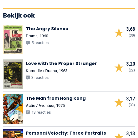
Bekijk ook
The Angry Silence
3,68
(30)
Drama, 1960
5 reacties
Love with the Proper Stranger
3,20
(22)
Komedie / Drama, 1963
3 reacties
The Man from Hong Kong
3,17
(33)
Actie / Avontuur, 1975
13 reacties
Personal Velocity: Three Portraits
3,13