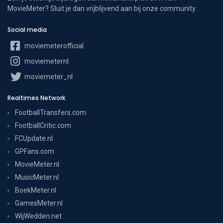
MovieMeter? Sluit je dan vrijblijvend aan bij onze community.
Social media
moviemeterofficial
moviemeternl
moviemeter_nl
Realtimes Network
FootballTransfers.com
FootballCritic.com
FCUpdate.nl
GPFans.com
MovieMeter.nl
MusicMeter.nl
BoekMeter.nl
GamesMeter.nl
WijWedden.net