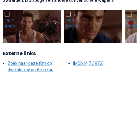
zwaarden, kruisbogen en andere conventionele wapens.
Externe links
Zoek naar deze film op
IMDb (4,7 / 976)
dvd/blu-ray op Amazon