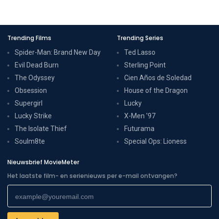
Trending Films
Trending Series
Spider-Man: Brand New Day
Ted Lasso
Evil Dead Burn
Sterling Point
The Odyssey
Cien Años de Soledad
Obsession
House of the Dragon
Supergirl
Lucky
Lucky Strike
X-Men '97
The Isolate Thief
Futurama
Soulm8te
Special Ops: Lioness
Nieuwsbrief MovieMeter
Het laatste film- en serienieuws per e-mail ontvangen?