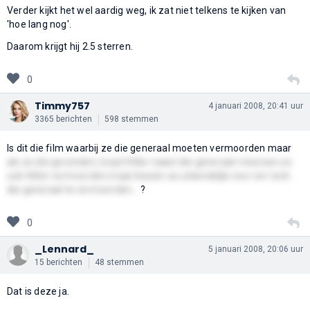
Verder kijkt het wel aardig weg, ik zat niet telkens te kijken van
'hoe lang nog'.
Daarom krijgt hij 2.5 sterren.
0
Timmy757
4 januari 2008, 20:41 uur
3365 berichten
598 stemmen
Is dit die film waarbij ze die generaal moeten vermoorden maar
als ze die gevonden, loopt Hitler naast die generaal n kunnen ze
ook Hitler vermoorden maar kiezen ze uiteindelijk voor om toch
die generaal te vermoorden...
?
0
_Lennard_
5 januari 2008, 20:06 uur
15 berichten
48 stemmen
Dat is deze ja.