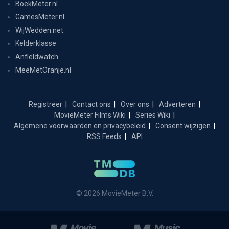
BoekMeter.nl
GamesMeter.nl
WijWedden.net
Kelderklasse
Anfieldwatch
MeeMetOranje.nl
Registreer
Contact ons
Over ons
Adverteren
MovieMeter Films Wiki
Series Wiki
Algemene voorwaarden en privacybeleid
Consent wijzigen
RSS Feeds
API
© 2026 MovieMeter B.V.