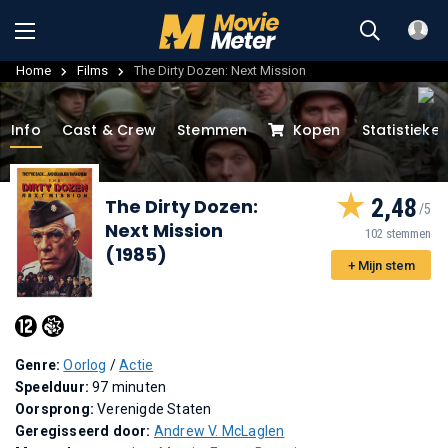
Home
Films
The Dirty Dozen: Next Mission
Info
Cast & Crew
Stemmen
Kopen
Statistieke
2,48
The Dirty Dozen:
Next Mission
102 stemmen
(1985)
+ Mijn stem
Genre:
Oorlog
/
Actie
Speelduur:
97 minuten
Oorsprong:
Verenigde Staten
Geregisseerd door:
Andrew V. McLaglen