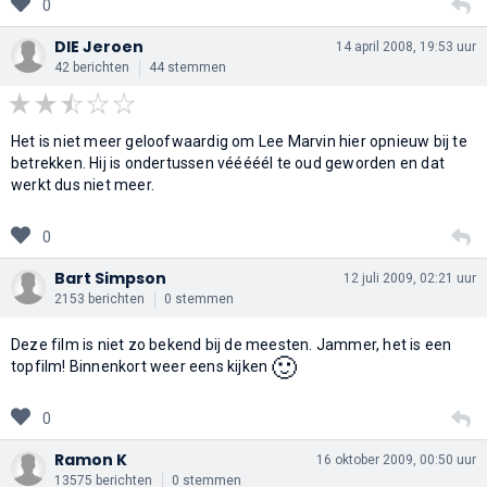
0
DIE Jeroen
14 april 2008, 19:53 uur
42 berichten
44 stemmen
Het is niet meer geloofwaardig om Lee Marvin hier opnieuw bij te
betrekken. Hij is ondertussen vééééél te oud geworden en dat
werkt dus niet meer.
0
Bart Simpson
12 juli 2009, 02:21 uur
2153 berichten
0 stemmen
Deze film is niet zo bekend bij de meesten. Jammer, het is een
🙂
topfilm! Binnenkort weer eens kijken
0
Ramon K
16 oktober 2009, 00:50 uur
13575 berichten
0 stemmen