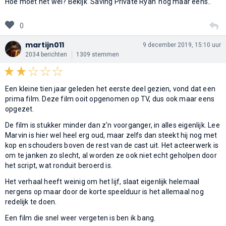
Hoe moet het wel? Bekijk 'Saving Private Ryan' nog maar eens..
0
martijn011
9 december 2019, 15:10 uur
2034 berichten
1309 stemmen
Een kleine tien jaar geleden het eerste deel gezien, vond dat een
prima film. Deze film ooit opgenomen op TV, dus ook maar eens
opgezet.
De film is stukker minder dan z'n voorganger, in alles eigenlijk. Lee
Marvin is hier wel heel erg oud, maar zelfs dan steekt hij nog met
kop en schouders boven de rest van de cast uit. Het acteerwerk is
om te janken zo slecht, al worden ze ook niet echt geholpen door
het script, wat ronduit beroerd is.
Het verhaal heeft weinig om het lijf, slaat eigenlijk helemaal
nergens op maar door de korte speelduur is het allemaal nog
redelijk te doen.
Een film die snel weer vergeten is ben ik bang.