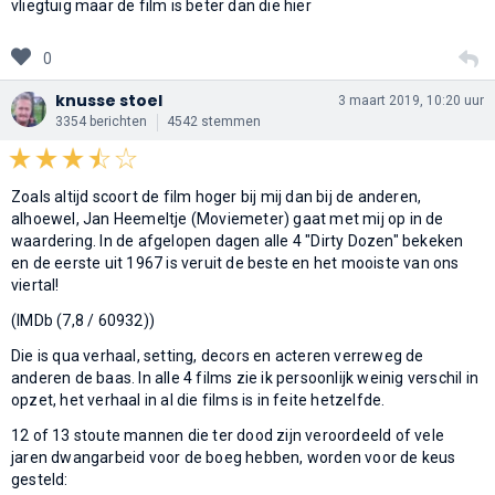
vliegtuig maar de film is beter dan die hier
0
knusse stoel
3 maart 2019, 10:20 uur
3354 berichten
4542 stemmen
Zoals altijd scoort de film hoger bij mij dan bij de anderen,
alhoewel, Jan Heemeltje (Moviemeter) gaat met mij op in de
waardering. In de afgelopen dagen alle 4 "Dirty Dozen" bekeken
en de eerste uit 1967 is veruit de beste en het mooiste van ons
viertal!
(IMDb (7,8 / 60932))
Die is qua verhaal, setting, decors en acteren verreweg de
anderen de baas. In alle 4 films zie ik persoonlijk weinig verschil in
opzet, het verhaal in al die films is in feite hetzelfde.
12 of 13 stoute mannen die ter dood zijn veroordeeld of vele
jaren dwangarbeid voor de boeg hebben, worden voor de keus
gesteld: