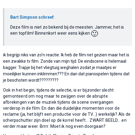
Bart Simpson schreef
:
Deze film is niet zo bekend bij de meesten. Jammer, het is
🙂
een topfilm! Binnenkort weer eens kijken
ik begrijp niks van zo'n reactie. Ik heb de film net gezien maar het is
een zwakke tv film. Zonde van mijn tijd. De eindscene is helemaal
bagger. Trapje bij het vliegtuig weghalen zodat je maatjes er
moeilijker kunnen inklimmen??? En dan dat pianospelen tijdens dat
je beschoten wordt?????????
Ook in het begin, tijdens de selectie, is er bijzonder slecht
gemonteerd om nog maar te zwijgen over de abrupte
afbrekingen van de muziek tijdens de scene overgangen
verderop in de film. En dan die duidelijke momenten voor de
reclame (ja, het blijft een productie voor de TV...) werkelijk? Als de
scherpschutter zijn doel op de korrel heeft... ZWART BEELD... en
verder maar weer. Brrrr. Moet ik nog even doorgaan?