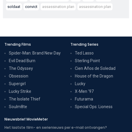
soldaat
convict
assassination plan
assassination plan
Trending Films
Trending Series
Spider-Man: Brand New Day
Ted Lasso
Evil Dead Burn
Sterling Point
The Odyssey
Cien Años de Soledad
Obsession
House of the Dragon
Supergirl
Lucky
Lucky Strike
X-Men '97
The Isolate Thief
Futurama
Soulm8te
Special Ops: Lioness
Nieuwsbrief MovieMeter
Het laatste film- en serienieuws per e-mail ontvangen?