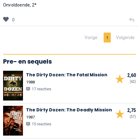
Onvoldoende, 2*
0
Vorige
Volgende
1
Pre- en sequels
The Dirty Dozen: The Fatal Mission
2,60
(62)
1988
17 reacties
The Dirty Dozen: The Deadly Mission
2,75
(57)
1987
15 reacties