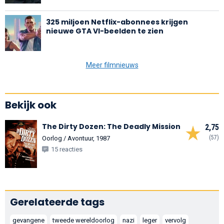
325 miljoen Netflix-abonnees krijgen
nieuwe GTA VI-beelden te zien
Meer filmnieuws
Bekijk ook
The Dirty Dozen: The Deadly Mission
2,75
(57)
Oorlog / Avontuur, 1987
15 reacties
Gerelateerde tags
gevangene
tweede wereldoorlog
nazi
leger
vervolg