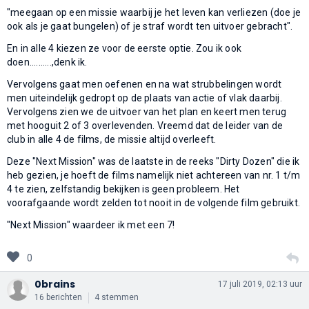
"meegaan op een missie waarbij je het leven kan verliezen (doe je
ook als je gaat bungelen) of je straf wordt ten uitvoer gebracht".
En in alle 4 kiezen ze voor de eerste optie. Zou ik ook
doen..........,denk ik.
Vervolgens gaat men oefenen en na wat strubbelingen wordt
men uiteindelijk gedropt op de plaats van actie of vlak daarbij.
Vervolgens zien we de uitvoer van het plan en keert men terug
met hooguit 2 of 3 overlevenden. Vreemd dat de leider van de
club in alle 4 de films, de missie altijd overleeft.
Deze "Next Mission" was de laatste in de reeks "Dirty Dozen" die ik
heb gezien, je hoeft de films namelijk niet achtereen van nr. 1 t/m
4 te zien, zelfstandig bekijken is geen probleem. Het
voorafgaande wordt zelden tot nooit in de volgende film gebruikt.
"Next Mission" waardeer ik met een 7!
0
0brains
17 juli 2019, 02:13 uur
16 berichten
4 stemmen