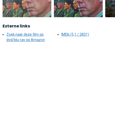
Externe links
Zoek naar deze film op
IMDb (5,1 / 2831)
dvd/blu-ray op Amazon