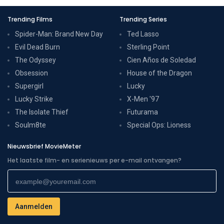
Trending Films
Trending Series
Spider-Man: Brand New Day
Ted Lasso
Evil Dead Burn
Sterling Point
The Odyssey
Cien Años de Soledad
Obsession
House of the Dragon
Supergirl
Lucky
Lucky Strike
X-Men '97
The Isolate Thief
Futurama
Soulm8te
Special Ops: Lioness
Nieuwsbrief MovieMeter
Het laatste film- en serienieuws per e-mail ontvangen?