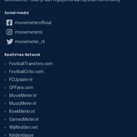
Social media
moviemeterofficial
moviemeternl
moviemeter_nl
Realtimes Network
FootballTransfers.com
FootballCritic.com
FCUpdate.nl
GPFans.com
MovieMeter.nl
MusicMeter.nl
BoekMeter.nl
GamesMeter.nl
WijWedden.net
Kelderklasse