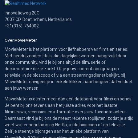
Innovatieweg 20C
7007 CD, Doetinchem, Netherlands
+31(315)-764002
Over MovieMeter
MovieMeter is hét platform voor liefhebbers van films en series.
Met tienduizenden titels, die dagelijkse worden aangevuld door
onze community, vind je bij ons altijd de film, serie of
documentaire die je zoekt. Of je jouw content nou graag op
televisie, in de bioscoop of via een streamingsdienst bekijkt, bij
MovieMeter navigeer je in enkele klikken naar hetgeen dat voldoet
aan jouw wensen.
MovieMeter is echter meer dan een databank voor films en series.
Je bent bij ons tevens aan het juiste adres voor het laatste
filmnieuws, recensies en informatie over jouw favoriete acteur.
Daarnaast vind je bij ons de meest recente toplijsten, zodat je altijd
weet wat er populair is op Netflix, in de bioscoop of op televisie.
Zelf je steentje bijdragen aan het unieke platform van
MovieMeter? Sluit je dan vrijblijvend aan bij onze community.