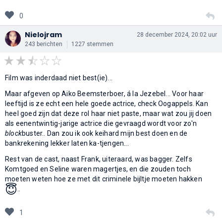
0
Nielojram
28 december 2024, 20:02 uur
243 berichten
1227 stemmen
Film was inderdaad niet best(ie)...
Maar afgeven op Aiko Beemsterboer, á la Jezebel... Voor haar
leeftijd is ze echt een hele goede actrice, check Oogappels. Kan
heel goed zijn dat deze rol haar niet paste, maar wat zou jij doen
als eenentwintig-jarige actrice die gevraagd wordt voor zo'n
block
buster.. Dan zou ik ook keihard mijn best doen en de
bankrekening lekker laten ka-tjengen...
Rest van de cast, naast Frank, uiteraard, was bagger. Zelfs
Komtgoed en Seline waren magertjes, en die zouden toch
moeten weten hoe ze met dit criminele bijltje moeten hakken
😇
..
1