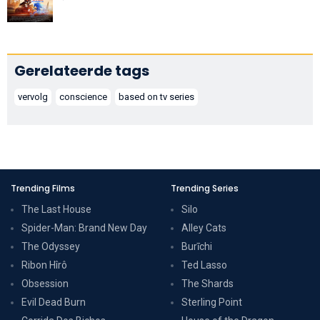
Gerelateerde tags
vervolg
conscience
based on tv series
Trending Films
Trending Series
The Last House
Silo
Spider-Man: Brand New Day
Alley Cats
The Odyssey
Burīchi
Ribon Hîrô
Ted Lasso
Obsession
The Shards
Evil Dead Burn
Sterling Point