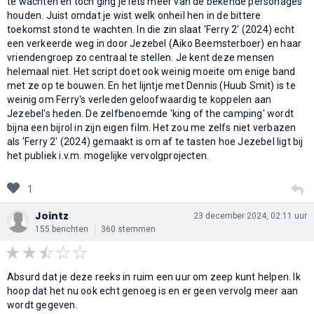
te wachten en toch ging je iets meer van de bekende personages
houden. Juist omdat je wist welk onheil hen in de bittere
toekomst stond te wachten. In die zin slaat 'Ferry 2' (2024) echt
een verkeerde weg in door Jezebel (Aiko Beemsterboer) en haar
vriendengroep zo centraal te stellen. Je kent deze mensen
helemaal niet. Het script doet ook weinig moeite om enige band
met ze op te bouwen. En het lijntje met Dennis (Huub Smit) is te
weinig om Ferry's verleden geloofwaardig te koppelen aan
Jezebel's heden. De zelfbenoemde 'king of the camping' wordt
bijna een bijrol in zijn eigen film. Het zou me zelfs niet verbazen
als 'Ferry 2' (2024) gemaakt is om af te tasten hoe Jezebel ligt bij
het publiek i.v.m. mogelijke vervolgprojecten.
1
Jointz
23 december 2024, 02:11 uur
155 berichten
360 stemmen
Absurd dat je deze reeks in ruim een uur om zeep kunt helpen. Ik
hoop dat het nu ook echt genoeg is en er geen vervolg meer aan
wordt gegeven.