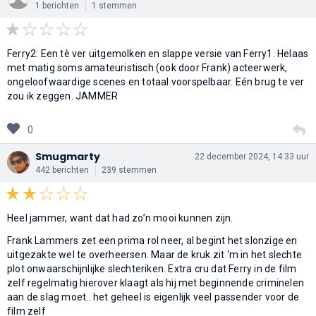
1 berichten
1 stemmen
Ferry2: Een tè ver uitgemolken en slappe versie van Ferry1. Helaas
met matig soms amateuristisch (ook door Frank) acteerwerk,
ongeloofwaardige scenes en totaal voorspelbaar. Eén brug te ver
zou ik zeggen. JAMMER
0
Smugmarty
22 december 2024, 14:33 uur
442 berichten
239 stemmen
Heel jammer, want dat had zo’n mooi kunnen zijn.
Frank Lammers zet een prima rol neer, al begint het slonzige en
uitgezakte wel te overheersen. Maar de kruk zit ‘m in het slechte
plot onwaarschijnlijke slechteriken. Extra cru dat Ferry in de film
zelf regelmatig hierover klaagt als hij met beginnende criminelen
aan de slag moet.. het geheel is eigenlijk veel passender voor de
film zelf