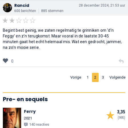
Rancid
28 december 2024, 21:53 uur
600 berichten
885 stemmen
Begint best geinig, we zaten regelmatig te grinniken om ‘d’n
Feggy’ en z’n terugkomst. Maar vooral in de laatste 30-45
minuten gaat het echt helemaal mis. Wat een gedrocht, jammer,
na zo’n mooie serie.
0
Vorige
1
2
3
Volgende
Pre- en sequels
Ferry
3,35
(995)
2021
140 reacties