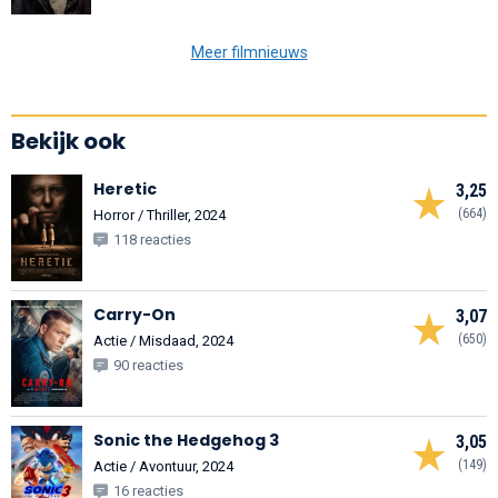
Meer filmnieuws
Bekijk ook
Heretic
3,25
(664)
Horror / Thriller, 2024
118 reacties
Carry-On
3,07
(650)
Actie / Misdaad, 2024
90 reacties
Sonic the Hedgehog 3
3,05
(149)
Actie / Avontuur, 2024
16 reacties