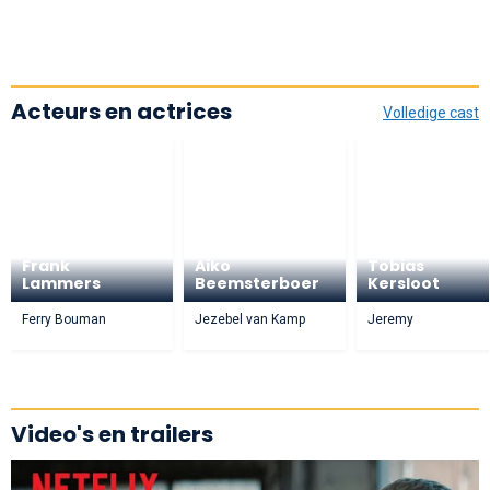
Acteurs en actrices
Volledige cast
Frank
Aiko
Tobias
Lammers
Beemsterboer
Kersloot
Ferry Bouman
Jezebel van Kamp
Jeremy
Video's en trailers