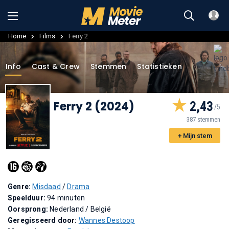
Home
Films
Ferry 2
Info
Cast & Crew
Stemmen
Statistieken
Ferry 2 (2024)
2,43
387 stemmen
+ Mijn stem
Genre:
Misdaad
/
Drama
Speelduur:
94 minuten
Oorsprong:
Nederland / België
Geregisseerd door:
Wannes Destoop