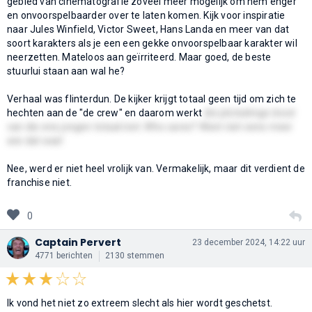
gebied van cinematografie zoveel meer mogelijk om hem enger
en onvoorspelbaarder over te laten komen. Kijk voor inspiratie
naar Jules Winfield, Victor Sweet, Hans Landa en meer van dat
soort karakters als je een een gekke onvoorspelbaar karakter wil
neerzetten. Mateloos aan geïrriteerd. Maar goed, de beste
stuurlui staan aan wal he?
Verhaal was flinterdun. De kijker krijgt totaal geen tijd om zich te
hechten aan de "de crew" en daarom werkt
die plotselinge dood
van die ene jongen totaal niet. Who cares? Weet niet eens meer
wie dat was!
Nee, werd er niet heel vrolijk van. Vermakelijk, maar dit verdient de
franchise niet.
0
Captain Pervert
23 december 2024, 14:22 uur
4771 berichten
2130 stemmen
Ik vond het niet zo extreem slecht als hier wordt geschetst.