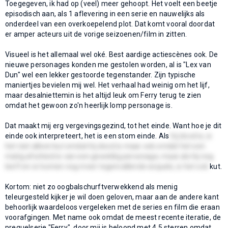
Toegegeven, ik had op (veel) meer gehoopt. Het voelt een beetje
episodisch aan, als 1 aflevering in een serie en nauwelijks als
onderdeel van een overkoepelend plot. Dat komt vooral doordat
er amper acteurs uit de vorige seizoenen/film in zitten.
Visueel is het allemaal wel oké. Best aardige actiescènes ook. De
nieuwe personages konden me gestolen worden, al is "Lex van
Dun" wel een lekker gestoorde tegenstander. Zijn typische
maniertjes bevielen mij wel. Het verhaal had weinig om het lijf,
maar desalniettemin is het altijd leuk om Ferry terug te zien
omdat het gewoon zo'n heerlijk lomp personage is.
Dat maakt mij erg vergevingsgezind, tot het einde. Want hoe je dit
einde ook interpreteert, het is een stom einde. Als
hij dood is, is
het niet alleen kut omdat hij dood is maar ook omdat het een
matig afscheid is van een geweldig personage, maar als hij nog
leeft en er komen nog meer tegenvallende sequels, is het ook
kut.
Kortom: niet zo oogbalschurftverwekkend als menig
teleurgesteld kijker je wil doen geloven, maar aan de andere kant
behoorlijk waardeloos vergeleken met de series en film die eraan
voorafgingen. Met name ook omdat de meest recente iteratie, de
prequelserie "Ferry", door mij is beloond met 4.5 sterren omdat