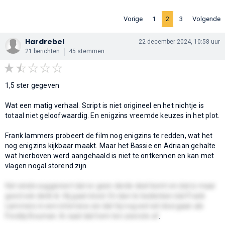
Vorige
1
2
3
Volgende
Hardrebel
22 december 2024, 10:58 uur
21 berichten
45 stemmen
1,5 ster gegeven
Wat een matig verhaal. Script is niet origineel en het nichtje is
totaal niet geloofwaardig. En enigzins vreemde keuzes in het plot.
Frank lammers probeert de film nog enigzins te redden, wat het
nog enigzins kijkbaar maakt. Maar het Bassie en Adriaan gehalte
wat hierboven werd aangehaald is niet te ontkennen en kan met
vlagen nogal storend zijn.
Het einde suggereert dat er geen derde deel komt en dat is maar
goed ook denk ik. Hij gaat dood. En dan te bedenken dat Frank
Lammers in een interview zei dat hij nog wel wil doorgaan als
Freddy Bouman. Ik raad dat hem ten zeerste af
.