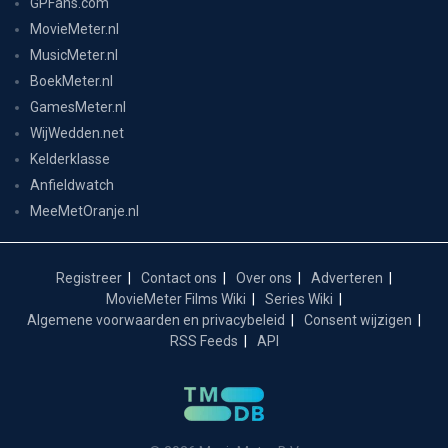
GPFans.com
MovieMeter.nl
MusicMeter.nl
BoekMeter.nl
GamesMeter.nl
WijWedden.net
Kelderklasse
Anfieldwatch
MeeMetOranje.nl
Registreer
Contact ons
Over ons
Adverteren
MovieMeter Films Wiki
Series Wiki
Algemene voorwaarden en privacybeleid
Consent wijzigen
RSS Feeds
API