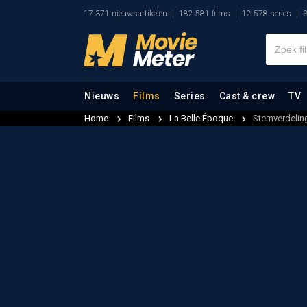
17.371 nieuwsartikelen
182.581 films
12.578 series
3
Nieuws
Films
Series
Cast & crew
TV
Home
Films
La Belle Époque
Stemverdelin