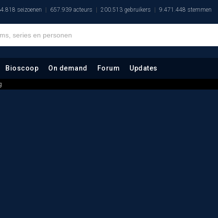
4.818 seizoenen
657.939 acteurs
200.513 gebruikers
9.471.448 stemmen
Bioscoop
On demand
Forum
Updates
g