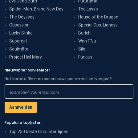
Evil Dead Burn
Futurama
Spider-Man: Brand New Day
Ted Lasso
The Odyssey
House of the Dragon
Obsession
Special Ops: Lioness
Lucky Strike
Burīchi
Supergirl
Wan Pīsu
Soulm8te
Silo
Project Hail Mary
Furious
Nieuwsbrief MovieMeter
Het laatste film- en serienieuws per e-mail ontvangen?
Populaire toplijsten
Top 250 beste films aller tijden