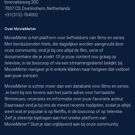
Innovatieweg 20C
7007 CD, Doetinchem, Netherlands
+31(315)-764002
Over MovieMeter
MovieMeter is hét platform voor liefhebbers van films en series.
Met tienduizenden titels, die dagelijkse worden aangevuld door
onze community, vind je bij ons altijd de film, serie of
documentaire die je zoekt. Of je jouw content nou graag op
televisie, in de bioscoop of via een streamingsdienst bekijkt, bij
MovieMeter navigeer je in enkele klikken naar hetgeen dat voldoet
aan jouw wensen.
MovieMeter is echter meer dan een databank voor films en series.
Je bent bij ons tevens aan het juiste adres voor het laatste
filmnieuws, recensies en informatie over jouw favoriete acteur.
Daarnaast vind je bij ons de meest recente toplijsten, zodat je altijd
weet wat er populair is op Netflix, in de bioscoop of op televisie.
Zelf je steentje bijdragen aan het unieke platform van
MovieMeter? Sluit je dan vrijblijvend aan bij onze community.