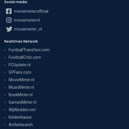
Social media
moviemeterofficial
moviemeternl
moviemeter_nl
Realtimes Network
FootballTransfers.com
FootballCritic.com
FCUpdate.nl
GPFans.com
MovieMeter.nl
MusicMeter.nl
BoekMeter.nl
GamesMeter.nl
WijWedden.net
Kelderklasse
Anfieldwatch