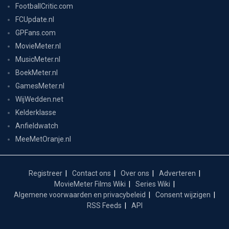
FootballCritic.com
FCUpdate.nl
GPFans.com
MovieMeter.nl
MusicMeter.nl
BoekMeter.nl
GamesMeter.nl
WijWedden.net
Kelderklasse
Anfieldwatch
MeeMetOranje.nl
Registreer
Contact ons
Over ons
Adverteren
MovieMeter Films Wiki
Series Wiki
Algemene voorwaarden en privacybeleid
Consent wijzigen
RSS Feeds
API