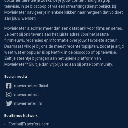
documentaire die je zoekt. Of je jouw content nou graag op
televisie, in de bioscoop of via een streamingsdienst bekijkt, bij
MovieMeter navigeer je in enkele klikken naar hetgeen dat voldoet
aan jouw wensen.
MovieMeter is echter meer dan een databank voor films en series.
Je bent bij ons tevens aan het juiste adres voor het laatste
filmnieuws, recensies en informatie over jouw favoriete acteur.
Daarnaast vind je bij ons de meest recente toplijsten, zodat je altijd
weet wat er populair is op Netflix, in de bioscoop of op televisie.
Zelf je steentje bijdragen aan het unieke platform van
MovieMeter? Sluit je dan vrijblijvend aan bij onze community.
Social media
moviemeterofficial
moviemeternl
moviemeter_nl
Realtimes Network
FootballTransfers.com