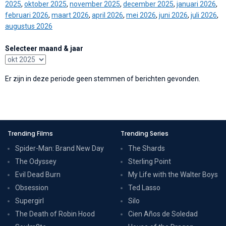
2025
,
oktober 2025
,
november 2025
,
december 2025
,
januari 2026
,
februari 2026
,
maart 2026
,
april 2026
,
mei 2026
,
juni 2026
,
juli 2026
,
augustus 2026
Selecteer maand & jaar
Er zijn in deze periode geen stemmen of berichten gevonden.
Trending Films
Trending Series
Spider-Man: Brand New Day
The Shards
The Odyssey
Sterling Point
Evil Dead Burn
My Life with the Walter Boys
Obsession
Ted Lasso
Supergirl
Silo
The Death of Robin Hood
Cien Años de Soledad