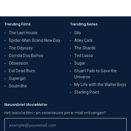
Trending Films
Trending Series
The Last House
Silo
Spider-Man: Brand New Day
Alley Cats
The Odyssey
The Shards
Corrida Dos Bichos
Ted Lasso
Obsession
Sugar
Evil Dead Burn
Stuart Fails to Save the
Universe
Supergirl
My Life with the Walter Boys
Soulm8te
Sterling Point
Nieuwsbrief MovieMeter
Het laatste film- en serienieuws per e-mail ontvangen?