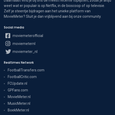
Daarnaast vind je bij ons de meest recente toplijsten, zodat je altijd
weet wat er populair is op Netflix, in de bioscoop of op televisie.
Zelf je steentje bijdragen aan het unieke platform van
MovieMeter? Sluit je dan vrijblijvend aan bij onze community.
Social media
moviemeterofficial
moviemeternl
moviemeter_nl
Realtimes Network
FootballTransfers.com
FootballCritic.com
FCUpdate.nl
GPFans.com
MovieMeter.nl
MusicMeter.nl
BoekMeter.nl