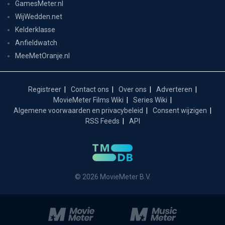
GamesMeter.nl
WijWedden.net
Kelderklasse
Anfieldwatch
MeeMetOranje.nl
Registreer
Contact ons
Over ons
Adverteren
MovieMeter Films Wiki
Series Wiki
Algemene voorwaarden en privacybeleid
Consent wijzigen
RSS Feeds
API
© 2026 MovieMeter B.V.