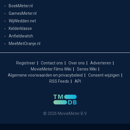
BoekMeter.nl
GamesMeter.nl
WijWedden.net
Kelderklasse
Anfieldwatch
MeeMetOranje.nl
Registreer
Contact ons
Over ons
Adverteren
MovieMeter Films Wiki
Series Wiki
Algemene voorwaarden en privacybeleid
Consent wijzigen
RSS Feeds
API
© 2026 MovieMeter B.V.