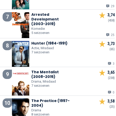
29
Arrested
3,74
7
Development
(458)
(2003-2019)
Komedie
5 seizoenen
25
Hunter (1984-1991)
3,73
8
Actie, Misdaad
(65)
7 seizoenen
3
The Mentalist
3,65
9
(2008-2015)
(238)
Drama, Misdaad
7 seizoenen
0
The Practice (1997-
3,58
10
2004)
(25)
Drama
8 seizoenen