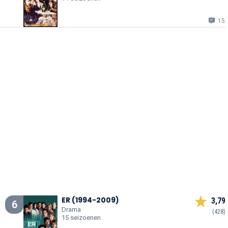
15
ER (1994-2009)
3,79
6
Drama
(428)
15 seizoenen