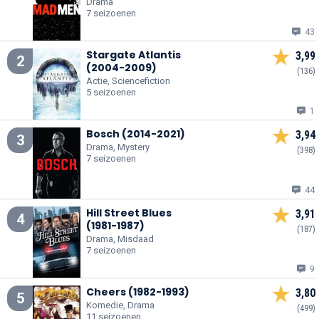
Drama
7 seizoenen
43
Stargate Atlantis
3,99
2
(2004-2009)
(136)
Actie, Sciencefiction
5 seizoenen
1
Bosch (2014-2021)
3,94
3
Drama, Mystery
(398)
7 seizoenen
44
Hill Street Blues
3,91
4
(1981-1987)
(187)
Drama, Misdaad
7 seizoenen
9
Cheers (1982-1993)
3,80
5
Komedie, Drama
(499)
11 seizoenen