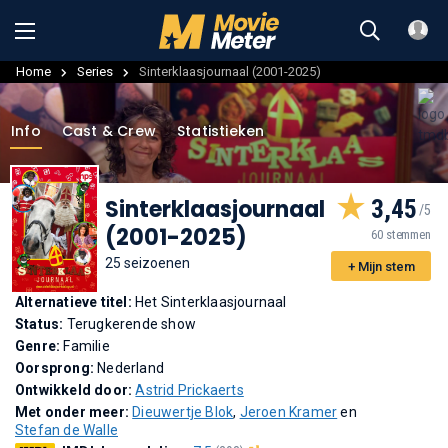
Home
Series
Sinterklaasjournaal (2001-2025)
Info
Cast & Crew
Statistieken
Sinterklaasjournaal
3,45
(2001-2025)
60 stemmen
25 seizoenen
+ Mijn stem
Alternatieve titel:
Het Sinterklaasjournaal
Status:
Terugkerende show
Genre:
Familie
Oorsprong:
Nederland
Ontwikkeld door:
Astrid Prickaerts
Met onder meer:
Dieuwertje Blok
,
Jeroen Kramer
en
Stefan de Walle