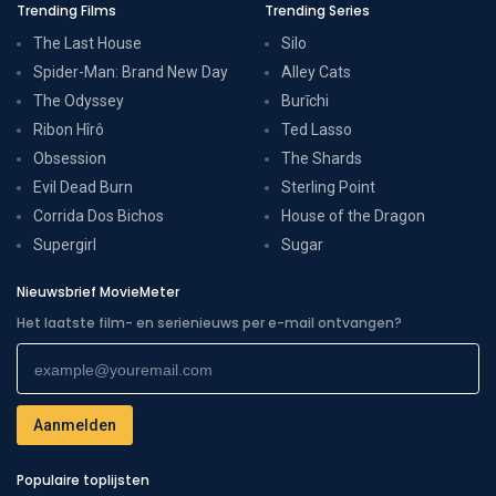
Trending Films
Trending Series
The Last House
Silo
Spider-Man: Brand New Day
Alley Cats
The Odyssey
Burīchi
Ribon Hîrô
Ted Lasso
Obsession
The Shards
Evil Dead Burn
Sterling Point
Corrida Dos Bichos
House of the Dragon
Supergirl
Sugar
Nieuwsbrief MovieMeter
Het laatste film- en serienieuws per e-mail ontvangen?
Populaire toplijsten