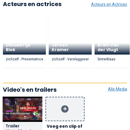
Acteurs en actrices
Acteurs en Actrices
Dieuwertje
Jeroen
Bram van
Blok
Kramer
der Vlugt
zichzelf - Presentatrice
zichzelf - Verslaggever
Sinterklaas
Video's en trailers
Alle Media
Trailer
Voeg een clip of