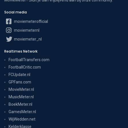
Social media
moviemeterofficial
moviemeternl
moviemeter_nl
Realtimes Network
FootballTransfers.com
FootballCritic.com
FCUpdate.nl
GPFans.com
MovieMeter.nl
MusicMeter.nl
BoekMeter.nl
GamesMeter.nl
WijWedden.net
Kelderklasse