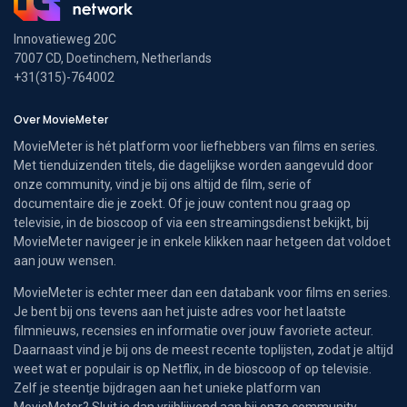
Innovatieweg 20C
7007 CD, Doetinchem, Netherlands
+31(315)-764002
Over MovieMeter
MovieMeter is hét platform voor liefhebbers van films en series.
Met tienduizenden titels, die dagelijkse worden aangevuld door
onze community, vind je bij ons altijd de film, serie of
documentaire die je zoekt. Of je jouw content nou graag op
televisie, in de bioscoop of via een streamingsdienst bekijkt, bij
MovieMeter navigeer je in enkele klikken naar hetgeen dat voldoet
aan jouw wensen.
MovieMeter is echter meer dan een databank voor films en series.
Je bent bij ons tevens aan het juiste adres voor het laatste
filmnieuws, recensies en informatie over jouw favoriete acteur.
Daarnaast vind je bij ons de meest recente toplijsten, zodat je altijd
weet wat er populair is op Netflix, in de bioscoop of op televisie.
Zelf je steentje bijdragen aan het unieke platform van
MovieMeter? Sluit je dan vrijblijvend aan bij onze community.