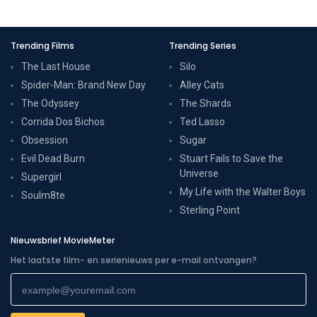
Trending Films
Trending Series
The Last House
Silo
Spider-Man: Brand New Day
Alley Cats
The Odyssey
The Shards
Corrida Dos Bichos
Ted Lasso
Obsession
Sugar
Evil Dead Burn
Stuart Fails to Save the
Universe
Supergirl
My Life with the Walter Boys
Soulm8te
Sterling Point
Nieuwsbrief MovieMeter
Het laatste film- en serienieuws per e-mail ontvangen?