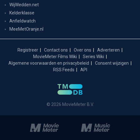
WijWedden.net
Kelderklasse
Anfieldwatch
MeeMetOranje.nl
Registreer
Contact ons
Over ons
Adverteren
MovieMeter Films Wiki
Series Wiki
Algemene voorwaarden en privacybeleid
Consent wijzigen
RSS Feeds
API
© 2026 MovieMeter B.V.