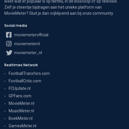
weet wat er populair is op Netflix, in de bioscoop of op televisie.
Zelf je steentje bijdragen aan het unieke platform van
MovieMeter? Sluit je dan vrijblijvend aan bij onze community.
Social media
moviemeterofficial
moviemeternl
moviemeter_nl
Realtimes Network
FootballTransfers.com
FootballCritic.com
FCUpdate.nl
GPFans.com
MovieMeter.nl
MusicMeter.nl
BoekMeter.nl
GamesMeter.nl