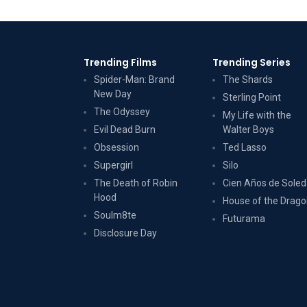
Trending Films
Trending Series
Spider-Man: Brand
The Shards
New Day
Sterling Point
The Odyssey
My Life with the
Evil Dead Burn
Walter Boys
Obsession
Ted Lasso
Supergirl
Silo
The Death of Robin
Cien Años de Sole
Hood
House of the Drag
Soulm8te
Futurama
Disclosure Day