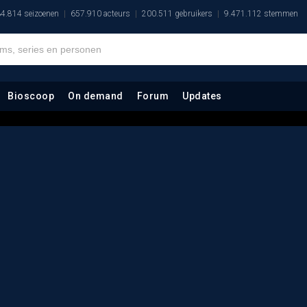
4.814 seizoenen
657.910 acteurs
200.511 gebruikers
9.471.112 stemmen
Bioscoop
On demand
Forum
Updates