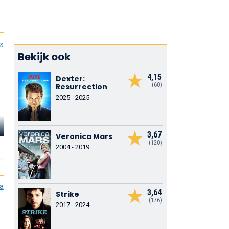
es
Bekijk ook
4,15
Dexter:
(60)
Resurrection
2025 - 2025
Vlad Furman
Alexandr Averin
Kirill Boltae
3,67
Veronica Mars
(120)
2004 - 2019
ia
3,64
Strike
(176)
2017 - 2024