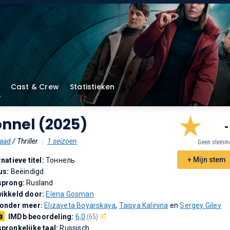
Cast & Crew
Statistieken
nnel (2025)
-
aad
/ Thriller
|
1 seizoen
Geen stemm
+ Mijn stem
rnatieve titel:
Тоннель
us:
Beëindigd
sprong:
Rusland
ikkeld door:
Elena Gosman
 onder meer:
Elizaveta Boyarskaya
,
Taisya Kalinina
en
Sergey Gilev
IMDb beoordeling:
6,0
(65)
pronkelijke taal:
Russisch