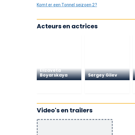
Komt er een Tonnel seizoen 2?
Acteurs en actrices
Elizaveta
Boyarskaya
Sergey Gilev
Video's en trailers