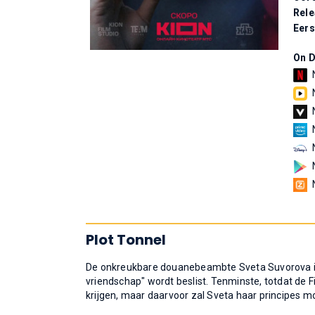
Rel
Eers
On 
Plot Tonnel
De onkreukbare douanebeambte Sveta Suvorova is al
vriendschap" wordt beslist. Tenminste, totdat de 
krijgen, maar daarvoor zal Sveta haar principes 