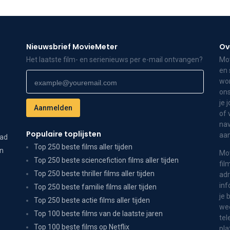
Nieuwsbrief MovieMeter
Ov
Het laatste film- en serienieuws per e-mail ontvangen?
Mov
en 
wor
ons
je 
of 
nav
Populaire toplijsten
aa
dad
Top 250 beste films aller tijden
on
Mov
Top 250 beste sciencefiction films aller tijden
fil
Top 250 beste thriller films aller tijden
adr
inf
Top 250 beste familie films aller tijden
je 
Top 250 beste actie films aller tijden
wee
Top 100 beste films van de laatste jaren
tel
Top 100 beste films op Netflix
pla