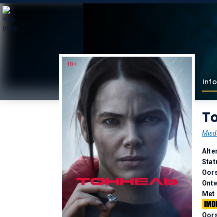
Info
To
Misd
Alte
Stat
Oor
Ontw
Met
Oors