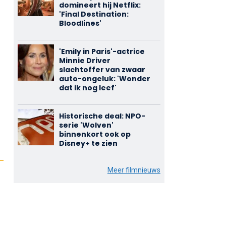
domineert hij Netflix:
'Final Destination:
Bloodlines'
'Emily in Paris'-actrice
Minnie Driver
slachtoffer van zwaar
auto-ongeluk: 'Wonder
dat ik nog leef'
Historische deal: NPO-
serie 'Wolven'
binnenkort ook op
Disney+ te zien
Meer filmnieuws