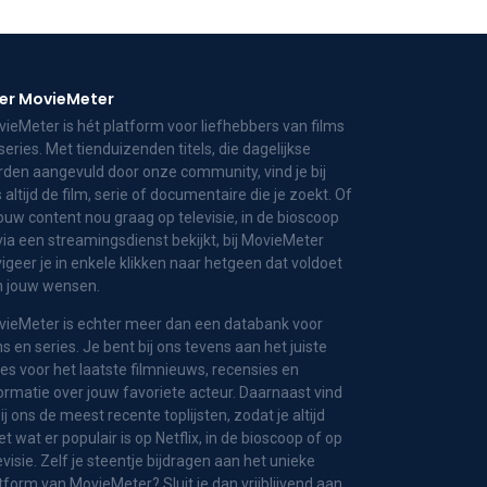
er MovieMeter
ieMeter is hét platform voor liefhebbers van films
series. Met tienduizenden titels, die dagelijkse
den aangevuld door onze community, vind je bij
 altijd de film, serie of documentaire die je zoekt. Of
jouw content nou graag op televisie, in de bioscoop
via een streamingsdienst bekijkt, bij MovieMeter
igeer je in enkele klikken naar hetgeen dat voldoet
n jouw wensen.
ieMeter is echter meer dan een databank voor
ms en series. Je bent bij ons tevens aan het juiste
es voor het laatste filmnieuws, recensies en
ormatie over jouw favoriete acteur. Daarnaast vind
bij ons de meest recente toplijsten, zodat je altijd
t wat er populair is op Netflix, in de bioscoop of op
evisie. Zelf je steentje bijdragen aan het unieke
tform van MovieMeter? Sluit je dan vrijblijvend aan