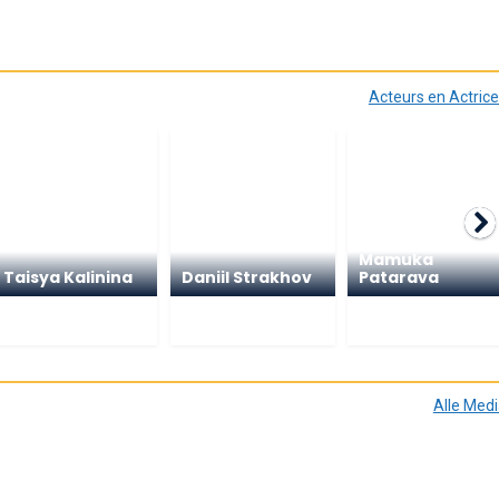
Acteurs en Actric
Mamuka
Taisya Kalinina
Daniil Strakhov
Patarava
Alle Med