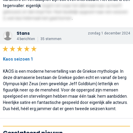
tegenvaller: eigenlijk
begint net waar het allemaal naar op heeft
gebouwd, en dat stopt het. Heel duidelijk opgezet naar een seizoen
2, wat dus helemaal niet gaat komen
.
Stans
zondag 1 december 2024
4 berichten
35 stemmen
Kaos seizoen 1
KAOS is een moderne hervertelling van de Griekse mythologie. In
deze dramaserie bestaan de Griekse goden echt en vanaf de berg
Olympus kijkt Zeus (een geweldige Jeff Goldblum) letterlijk en
figuurlijk neer op de mensheid. Voor de oppergod zijn mensen
speelgoed en stervelingen hebben maar één taak: hem aanbidden.
Heerlijke satire en fantastische gespeeld door eigenlijk alle acteurs.
Dus héél, héél erg jammer dat er geen tweede seizoen komt.
Gerelateerd nieuws