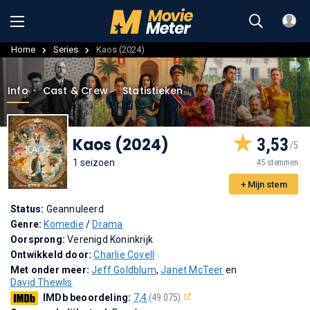
Home
Series
Kaos (2024)
Info
Cast & Crew
Statistieken
Kaos (2024)
3,53
1 seizoen
45 stemmen
+ Mijn stem
Status:
Geannuleerd
Genre:
Komedie
/
Drama
Oorsprong:
Verenigd Koninkrijk
Ontwikkeld door:
Charlie Covell
Met onder meer:
Jeff Goldblum
,
Janet McTeer
en
David Thewlis
IMDb beoordeling:
7,4
(49.075)