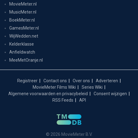
MovieMeter.nl
MusicMeter.nl
BoekMeter.nl
GamesMeter.nl
WijWedden.net
Kelderklasse
Anfieldwatch
MeeMetOranje.nl
Registreer
Contact ons
Over ons
Adverteren
MovieMeter Films Wiki
Series Wiki
Algemene voorwaarden en privacybeleid
Consent wijzigen
RSS Feeds
API
© 2026 MovieMeter B.V.