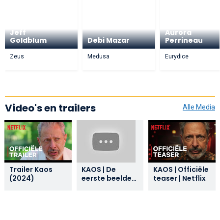
Jeff
Aurora
Goldblum
Debi Mazar
Perrineau
Zeus
Medusa
Eurydice
Video's en trailers
Alle Media
Trailer Kaos
KAOS | De
KAOS | Officiële
(2024)
eerste beelden
teaser | Netflix
van Jeff
Goldblum als
Zeus | Netflix