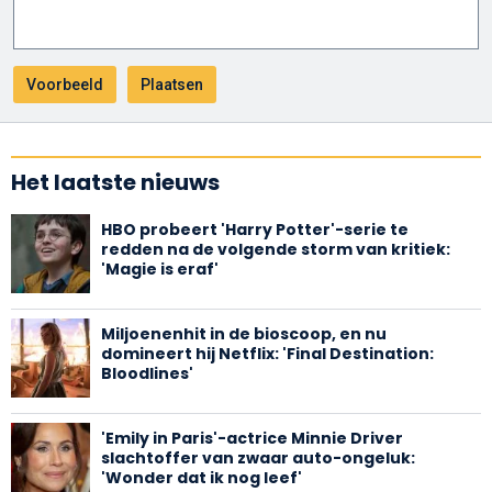
Het laatste nieuws
HBO probeert 'Harry Potter'-serie te
redden na de volgende storm van kritiek:
'Magie is eraf'
Miljoenenhit in de bioscoop, en nu
domineert hij Netflix: 'Final Destination:
Bloodlines'
'Emily in Paris'-actrice Minnie Driver
slachtoffer van zwaar auto-ongeluk:
'Wonder dat ik nog leef'