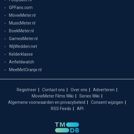
GPFans.com
MovieMeter.nl
MusicMeter.nl
BoekMeter.nl
GamesMeter.nl
WijWedden.net
Kelderklasse
Anfieldwatch
MeeMetOranje.nl
Registreer
Contact ons
Over ons
Adverteren
MovieMeter Films Wiki
Series Wiki
Algemene voorwaarden en privacybeleid
Consent wijzigen
RSS Feeds
API