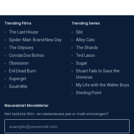
Trending Films
Trending Series
The Last House
Silo
Spider-Man: Brand New Day
Alley Cats
The Odyssey
The Shards
Corrida Dos Bichos
Ted Lasso
Obsession
Sugar
Evil Dead Burn
Stuart Fails to Save the
Universe
Supergirl
My Life with the Walter Boys
Soulm8te
Sterling Point
Nieuwsbrief MovieMeter
Het laatste film- en serienieuws per e-mail ontvangen?