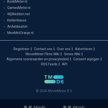
BoekMeter.nl
GamesMeter.nl
WijWedden.net
Kelderklasse
Anfieldwatch
MeeMetOranje.nl
Registreer
Contact ons
Over ons
Adverteren
MovieMeter Films Wiki
Series Wiki
Algemene voorwaarden en privacybeleid
Consent wijzigen
RSS Feeds
API
© 2026 MovieMeter B.V.