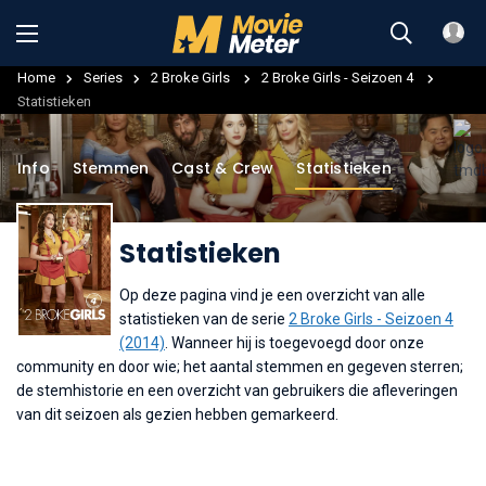
Home
Series
2 Broke Girls
2 Broke Girls - Seizoen 4
Statistieken
Info
Stemmen
Cast & Crew
Statistieken
Statistieken
Op deze pagina vind je een overzicht van alle
statistieken van de serie
2 Broke Girls - Seizoen 4
(2014)
. Wanneer hij is toegevoegd door onze
community en door wie; het aantal stemmen en gegeven sterren;
de stemhistorie en een overzicht van gebruikers die afleveringen
van dit seizoen als gezien hebben gemarkeerd.