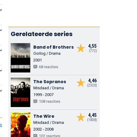
Gerelateerde series
4,55
Band of Brothers
(772)
Oorlog / Drama
2001
68 reacties
4,46
The Sopranos
(2320)
Misdaad / Drama
1999 - 2007
108 reacties
4,45
The Wire
(1838)
Misdaad / Drama
es
2002 - 2008
102 reacties