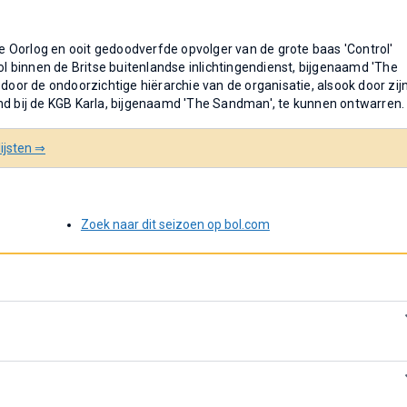
 Oorlog en ooit gedoodverfde opvolger van de grote baas 'Control'
 binnen de Britse buitenlandse inlichtingendienst, bijgenaamd 'The
 door de ondoorzichtige hiërarchie van de organisatie, alsook door zij
nd bij de KGB Karla, bijgenaamd 'The Sandman', te kunnen ontwarren.
ijsten ⇒
Zoek naar dit seizoen op bol.com