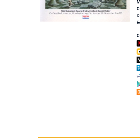
M
O
D
E
O