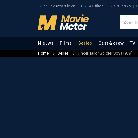
17.371 nieuwsartikelen
182.563 films
12.578 series
3
Nieuws
Films
Series
Cast & crew
TV
Home
Series
Tinker Tailor Soldier Spy (1979)