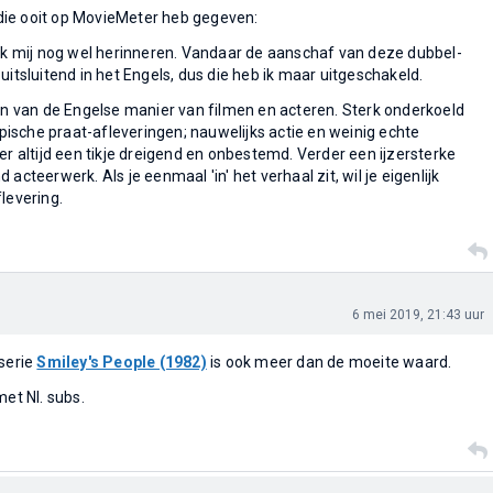
k die ooit op MovieMeter heb gegeven:
 ik mij nog wel herinneren. Vandaar de aanschaf van deze dubbel-
uitsluitend in het Engels, dus die heb ik maar uitgeschakeld.
ien van de Engelse manier van filmen en acteren. Sterk onderkoeld
typische praat-afleveringen; nauwelijks actie en weinig echte
er altijd een tikje dreigend en onbestemd. Verder een ijzersterke
acteerwerk. Als je eenmaal 'in' het verhaal zit, wil je eigenlijk
levering.
6 mei 2019, 21:43 uur
serie
Smiley's People (1982)
is ook meer dan de moeite waard.
met Nl. subs.