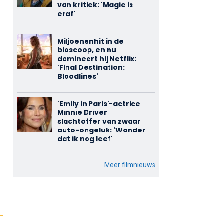
van kritiek: 'Magie is
eraf'
Miljoenenhit in de
bioscoop, en nu
domineert hij Netflix:
'Final Destination:
Bloodlines'
'Emily in Paris'-actrice
Minnie Driver
slachtoffer van zwaar
auto-ongeluk: 'Wonder
dat ik nog leef'
Meer filmnieuws