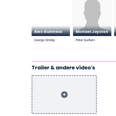
Alec Guinness
Michael Jayston
George Smiley
Peter Guillam
Trailer & andere video's