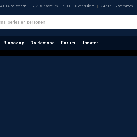
4.814 seizoenen
657.937 acteurs
200.510 gebruikers
9.471.225 stemmen
Bioscoop
On demand
Forum
Updates