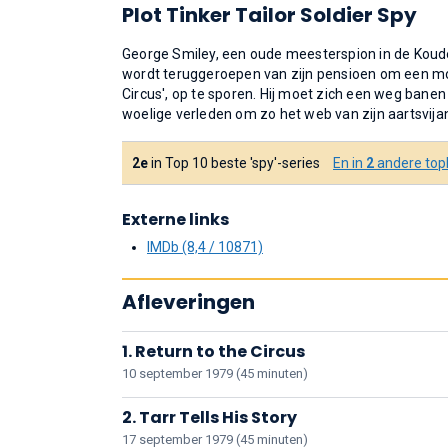
Plot Tinker Tailor Soldier Spy
George Smiley, een oude meesterspion in de Koude
wordt teruggeroepen van zijn pensioen om een mol
Circus', op te sporen. Hij moet zich een weg banen
woelige verleden om zo het web van zijn aartsvija
2e
in Top 10 beste 'spy'-series
En in
2
andere topl
Externe links
IMDb (8,4 / 10871)
Afleveringen
1. Return to the Circus
10 september 1979 (45 minuten)
2. Tarr Tells His Story
17 september 1979 (45 minuten)