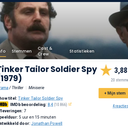
Cast &
nfo
Stemmen
Statistieken
Crew
Tinker Tailor Soldier Spy
3,88
(1979)
20 stemm
rama
/ Thriller
|
Miniserie
+ Mijn stem
how titel:
Tinker Tailor Soldier Spy
IMDb beoordeling:
8,4
(10.866)
4 reactie
fleveringen:
7
peelduur:
5 uur en 15 minuten
ntwikkeld door:
Jonathan Powell