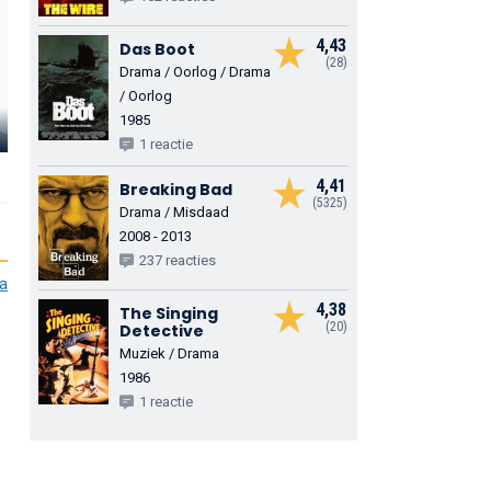
4,43
Das Boot
(28)
Drama / Oorlog / Drama
/ Oorlog
1985
Bernard Hepton
Hywel Bennett
Ian Bannen
1 reactie
Toby Esterhase
Ricki Tarr
Jim Prideaux
4,41
Breaking Bad
(5325)
Drama / Misdaad
2008 - 2013
237 reacties
ia
4,38
The Singing
(20)
Detective
Muziek / Drama
1986
1 reactie