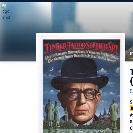
I
D
S
A
S
O