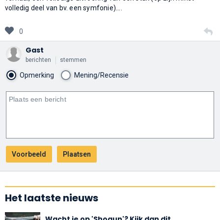
volledig deel van bv. een symfonie)....
0
Gast
berichten
stemmen
Opmerking
Mening/Recensie
Het laatste nieuws
Wacht je op 'Shogun'? Kijk dan dit