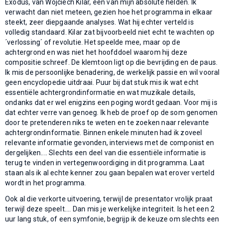
Exodus, van Wojciech Kilar, een van mijn absolute helden. Ik
verwacht dan niet meteen, gezien hoe het programma in elkaar
steekt, zeer diepgaande analyses. Wat hij echter verteld is
volledig standaard. Kilar zat bijvoorbeeld niet echt te wachten op
´verlossing´ of revolutie. Het speelde mee, maar op de
achtergrond en was niet het hoofddoel waarom hij deze
compositie schreef. De klemtoon ligt op die bevrijding en de paus.
Ik mis de persoonlijke benadering, de werkelijk passie en wil vooral
geen encyclopedie uitdraai. Puur bij dat stuk mis ik wat echt
essentiële achtergrondinformatie en wat muzikale details,
ondanks dat er wel enigzins een poging wordt gedaan. Voor mij is
dat echter verre van genoeg. Ik heb de proef op de som genomen
door te pretenderen niks te weten en te zoeken naar relevante
achtergrondinformatie. Binnen enkele minuten had ik zoveel
relevante informatie gevonden, interviews met de componist en
dergelijken.... Slechts een deel van die essentiële informatie is
terug te vinden in vertegenwoordiging in dit programma. Laat
staan als ik al echte kenner zou gaan bepalen wat erover verteld
wordt in het programma.
Ook al die verkorte uitvoering, terwijl de presentator vrolijk praat
terwijl deze speelt.... Dan mis je werkelijke integriteit. Is het een 2
uur lang stuk, of een symfonie, begrijp ik de keuze om slechts een