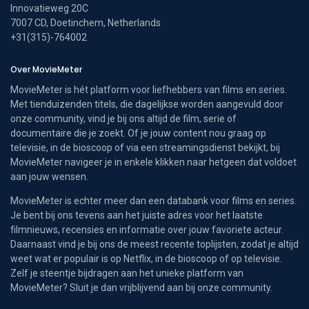
Innovatieweg 20C
7007 CD, Doetinchem, Netherlands
+31(315)-764002
Over MovieMeter
MovieMeter is hét platform voor liefhebbers van films en series.
Met tienduizenden titels, die dagelijkse worden aangevuld door
onze community, vind je bij ons altijd de film, serie of
documentaire die je zoekt. Of je jouw content nou graag op
televisie, in de bioscoop of via een streamingsdienst bekijkt, bij
MovieMeter navigeer je in enkele klikken naar hetgeen dat voldoet
aan jouw wensen.
MovieMeter is echter meer dan een databank voor films en series.
Je bent bij ons tevens aan het juiste adres voor het laatste
filmnieuws, recensies en informatie over jouw favoriete acteur.
Daarnaast vind je bij ons de meest recente toplijsten, zodat je altijd
weet wat er populair is op Netflix, in de bioscoop of op televisie.
Zelf je steentje bijdragen aan het unieke platform van
MovieMeter? Sluit je dan vrijblijvend aan bij onze community.