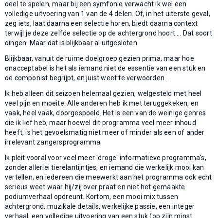
deel te spelen, maar bij een symfonie verwacht ik wel een
volledige uitvoering van 1 van de 4 delen. Of, in het uiterste geval,
zeg iets, laat daarna een selectie horen, biedt daarna context
terwijl je deze zelfde selectie op de achtergrond hoort.... Dat soort
dingen. Maar dat is blijkbaar al uitgesloten.
Blijkbaar, vanuit de ruime doelgroep gezien prima, maar hoe
onacceptabel is het als iemand niet de essentie van een stuk en
de componist begrijpt, en juist weet te verwoorden....
Ik heb alleen dit seizoen helemaal gezien, welgesteld met heel
veel pijn en moeite. Alle anderen heb ik met teruggekeken, en
vaak, heel vaak, doorgespoeld. Het is een van de weinige genres
die ik lief heb, maar hoewel dit programma veel meer inhoud
heeft, is het gevoelsmatig niet meer of minder als een of ander
irrelevant zangersprogramma.
Ik pleit vooral voor veel meer 'droge' informatieve programma's,
zonder allerlei tierelantijntjes, en iemand die werkelijk mooi kan
vertellen, en iedereen die meewerkt aan het programma ook echt
serieus weet waar hij/zij over praat en niet het gemaakte
podiumverhaal opdreunt. Kortom, een mooi mix tussen
achtergrond, muzikale details, werkelijke passie, een integer
verhaal, een volledige uitvoering van een stuk (op zijn minst