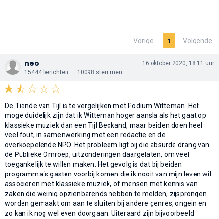
Vorige
Volgende
1
neo
16 oktober 2020, 18:11 uur
15444 berichten
10098 stemmen
De Tiende van Tijl is te vergelijken met Podium Witteman. Het
moge duidelijk zijn dat ik Witteman hoger aansla als het gaat op
klassieke muziek dan een Tijl Beckand, maar beiden doen heel
veel fout, in samenwerking met een redactie en de
overkoepelende NPO. Het probleem ligt bij die absurde drang van
de Publieke Omroep, uitzonderingen daargelaten, om veel
toegankelijk te willen maken. Het gevolg is dat bij beiden
programma´s gasten voorbij komen die ik nooit van mijn leven wil
associëren met klassieke muziek, of mensen met kennis van
zaken die weinig opzienbarends hebben te melden, zijsprongen
worden gemaakt om aan te sluiten bij andere genres, ongein en
zo kan ik nog wel even doorgaan. Uiteraard zijn bijvoorbeeld