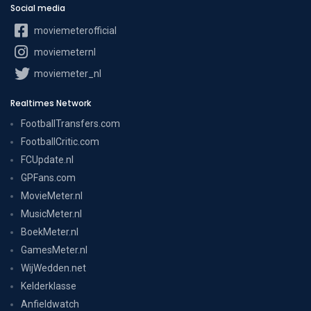
Social media
moviemeterofficial
moviemeternl
moviemeter_nl
Realtimes Network
FootballTransfers.com
FootballCritic.com
FCUpdate.nl
GPFans.com
MovieMeter.nl
MusicMeter.nl
BoekMeter.nl
GamesMeter.nl
WijWedden.net
Kelderklasse
Anfieldwatch