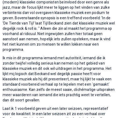
(modern) klassieke componisten beïnvloed door een genre als
jazz, maar de focus lijkt meer te liggen op het vinden van zulke
verbintenis dan vol overgaven klassieke muziek een podium te
geven. Bovenstaande synopsis is een treffend voorbeeld: 'In de
'De Tiende van Tijl' laat Tijl Beckand zien dat klassieke muziek wel
degelijk rock & roll is.´' Alleen die zin al maakt het programma op
voorhand al ridicuul. Niet ingewijden zullen hier totaal geen
aanstoot aan nemen, hopelijk iets zullen opsteken, maar ik vind
het niet kunnen om zo mensen te willen lokken naar een
programma.
Ik mis in dit programma iemand met autoriteit, iemand die ik
zonder twijfel volledig serieus kan nemen op het gebied van
klassieke muziek en dit ook wil uitdragen in het programma. Het
lijkt mij logisch dat Beckand wel degelijk passie heeft voor
klassieke muziek als hij dit presenteert, maar hij lijkt te vaak een
standaard voorbereid verhaal op te lepelen met een ´gemaakt´
enthousiasme. Kan zelfs de meest saaie, clichématige uitspraken
meer waarderen van iemand die iets prachtig weet te vertellen,
dan dit soort gevallen.
Laat ik 1 voorbeeld geven uit een later seizoen, representatief
voor de kwaliteit. In een later seizoen zit zo een verhaal over