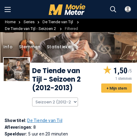
Home
Series
De Tiende van Tijl
De Tiende van Tijl - Seizoen 2
Filtered
Info
Stemmen
Statistieken
De Tiende van
1,50
Tijl
- Seizoen 2
1 stemmen
(2012-2013)
+ Mijn stem
Show titel:
De Tiende van Tijl
Afleveringen:
8
Speelduur:
5 uur en 20 minuten