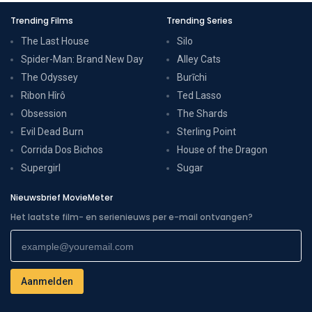
Trending Films
Trending Series
The Last House
Silo
Spider-Man: Brand New Day
Alley Cats
The Odyssey
Burīchi
Ribon Hîrô
Ted Lasso
Obsession
The Shards
Evil Dead Burn
Sterling Point
Corrida Dos Bichos
House of the Dragon
Supergirl
Sugar
Nieuwsbrief MovieMeter
Het laatste film- en serienieuws per e-mail ontvangen?