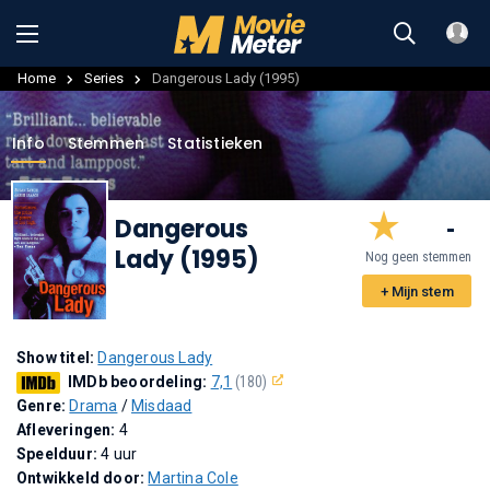
Home
Series
Dangerous Lady (1995)
Info
Stemmen
Statistieken
Dangerous
-
Lady (1995)
Nog geen stemmen
+ Mijn stem
Show titel:
Dangerous Lady
IMDb beoordeling:
7,1
(180)
Genre:
Drama
/
Misdaad
Afleveringen:
4
Speelduur:
4 uur
Ontwikkeld door:
Martina Cole