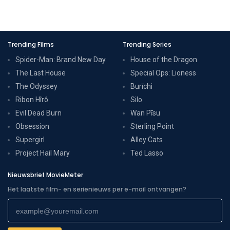
Trending Films
Trending Series
Spider-Man: Brand New Day
House of the Dragon
The Last House
Special Ops: Lioness
The Odyssey
Burīchi
Ribon Hîrô
Silo
Evil Dead Burn
Wan Pīsu
Obsession
Sterling Point
Supergirl
Alley Cats
Project Hail Mary
Ted Lasso
Nieuwsbrief MovieMeter
Het laatste film- en serienieuws per e-mail ontvangen?