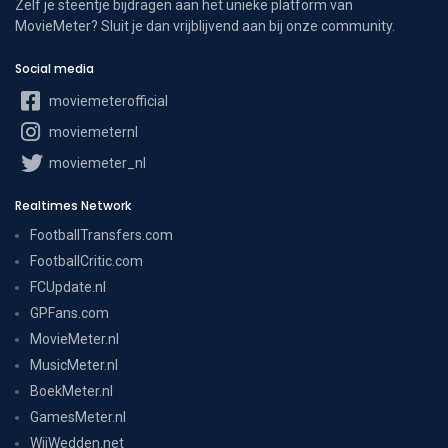
Zelf je steentje bijdragen aan het unieke platform van
MovieMeter? Sluit je dan vrijblijvend aan bij onze community.
Social media
moviemeterofficial
moviemeternl
moviemeter_nl
Realtimes Network
FootballTransfers.com
FootballCritic.com
FCUpdate.nl
GPFans.com
MovieMeter.nl
MusicMeter.nl
BoekMeter.nl
GamesMeter.nl
WijWedden.net